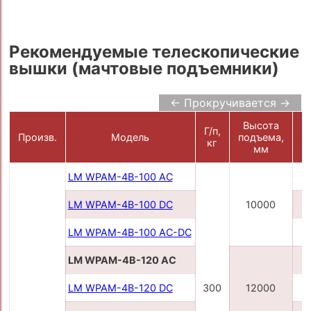
Рекомендуемые телескопические
вышки (мачтовые подъемники)
← Прокручивается →
Высота
Г/п,
П
Произв.
Модель
подъема,
кг
мм
LM WPAM-4B-100 AC
LM WPAM-4B-100 DC
10000
LM WPAM-4B-100 AC-DC
2
LM WPAM-4B-120 AC
LM WPAM-4B-120 DC
300
12000