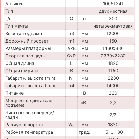
Артикул
10051241
Тип
двухместная
Г/п
Q
кг
300
Тип мачты
четырехмачтовая
Высота подъема
h3
мм
12000
Дорожный просвет
m1
мм
150
Размеры платформы
AxB
мм
1430х880
Опорная площадь
CxD
мм
2330х2230
Общая длина
L
мм
1820
Общая ширина
B
мм
1150
Габаритн. высота (min)
h1
мм
2280
Габаритн. высота (max)
h4
мм
14000
Питание
В
220
Мощность двигателя
кВт
2,2
подъема
Число колес спереди/
2/2
сзади
Радиус поворота
Wa
мм
1820
Рабочая температура
град.
-5 … +30