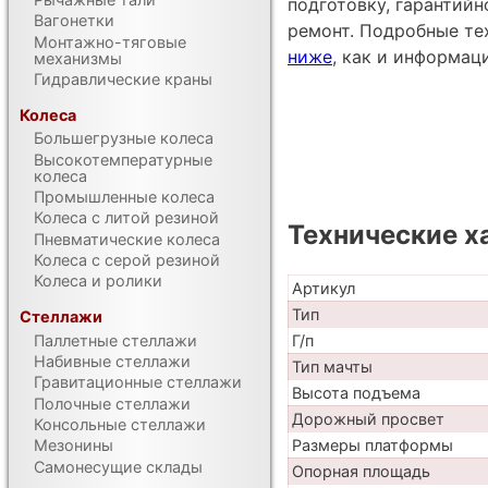
подготовку, гарантий
Вагонетки
ремонт. Подробные те
Монтажно-тяговые
ниже
, как и информац
механизмы
Гидравлические краны
Колеса
Большегрузные колеса
Высокотемпературные
колеса
Промышленные колеса
Колеса с литой резиной
Технические х
Пневматические колеса
Колеса с серой резиной
Колеса и ролики
Артикул
Тип
Стеллажи
Паллетные стеллажи
Г/п
Набивные стеллажи
Тип мачты
Гравитационные стеллажи
Высота подъема
Полочные стеллажи
Дорожный просвет
Консольные стеллажи
Размеры платформы
Мезонины
Самонесущие склады
Опорная площадь