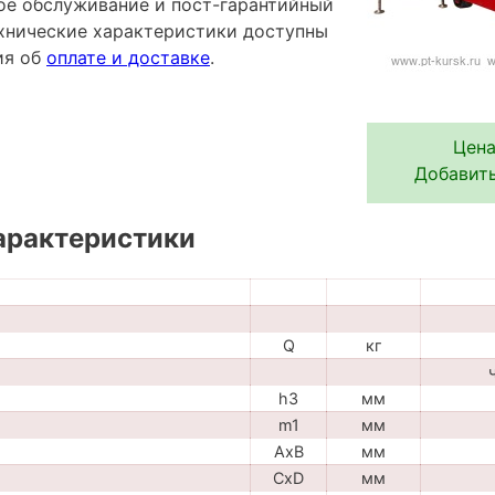
ное обслуживание и пост-гарантийный
хнические характеристики доступны
ия об
оплате и доставке
.
Цена
Добавить
арактеристики
Q
кг
h3
мм
m1
мм
AxB
мм
CxD
мм