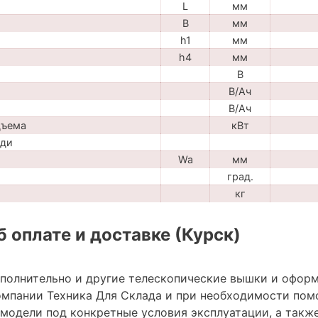
L
мм
B
мм
h1
мм
h4
мм
В
В/Ач
В/Ач
дъема
кВт
ади
Wa
мм
град.
кг
 оплате и доставке (Курск)
ополнительно и другие телескопические вышки и оформ
мпании Техника Для Склада и при необходимости пом
модели под конкретные условия эксплуатации, а также