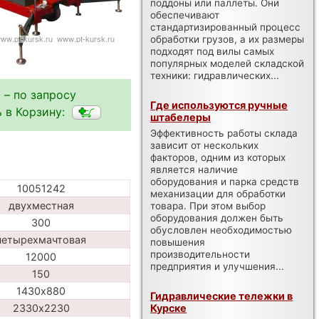
поддоны или паллеты. Они
обеспечивают
стандартизированный процесс
обработки грузов, а их размеры
подходят под вилы самых
популярных моделей складской
техники: гидравлических...
 – по запросу
Где используются ручные
 в Корзину:
штабелеры
Эффективность работы склада
зависит от нескольких
факторов, одним из которых
является наличие
оборудования и парка средств
10051242
механизации для обработки
двухместная
товара. При этом выбор
оборудования должен быть
300
обусловлен необходимостью
четырехмачтовая
повышения
производительности
12000
предприятия и улучшения...
150
1430х880
Гидравлические тележки в
Курске
2330х2230