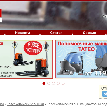
Ку
Новости
Статьи
Сервис
От
ики
›
Телескопические вышки
›
Телескопическая вышка (мачтовый по