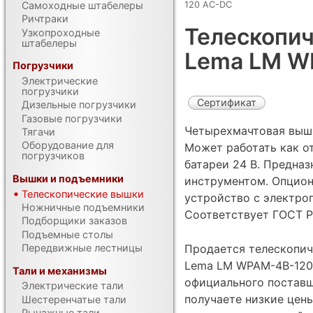
120 AC-DC
Самоходные штабелеры
Ричтраки
Телескопич
Узкопроходные
штабелеры
Lema LM W
Погрузчики
Электрические
погрузчики
Сертификат
Дизельные погрузчики
Газовые погрузчики
Четырехмачтовая выш
Тягачи
Оборудование для
Может работать как от
погрузчиков
батареи 24 В. Предназ
Вышки и подъемники
инструментом. Опцио
Телескопические вышки
устройство с электро
Ножничные подъемники
Соответствует ГОСТ Р
Подборщики заказов
Подъемные столы
Передвижные лестницы
Продается телескопич
Lema LM WPAM-4B-120 
Тали и механизмы
официального поставщ
Электрические тали
получаете низкие цен
Шестеренчатые тали
Рычажные тали