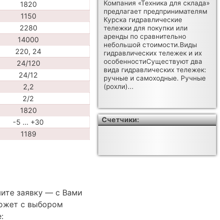
Компания «Техника для склада»
1820
предлагает предпринимателям
1150
Курска гидравлические
2280
тележки для покупки или
аренды по сравнительно
14000
небольшой стоимости.Виды
220, 24
гидравлических тележек и их
особенностиСуществуют два
24/120
вида гидравлических тележек:
24/12
ручные и самоходные. Ручные
2,2
(рохли)...
2/2
1820
Счетчики:
-5 … +30
1189
ите заявку — с Вами
ожет с выбором
: