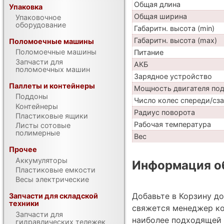
Общая длина
Упаковка
Общая ширина
Упаковочное
оборудование
Габаритн. высота (min)
Габаритн. высота (max)
Поломоечные машины
Поломоечные машины
Питание
Запчасти для
АКБ
поломоечных машин
Зарядное устройство
Паллеты и контейнеры
Мощность двигателя по
Поддоны
Число колес спереди/сз
Контейнеры
Радиус поворота
Пластиковые ящики
Рабочая температура
Листы сотовые
полимерные
Вес
Прочее
Аккумуляторы
Информация об
Пластиковые емкости
Весы электрические
Добавьте в Корзину д
Запчасти для складской
техники
свяжется менеджер ко
Запчасти для
наиболее подходящей 
гидравлических тележек