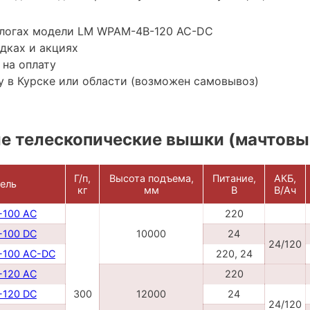
алогах модели LM WPAM-4B-120 AC-DC
дках и акциях
 на оплату
 в Курске или области (возможен самовывоз)
е телескопические вышки (мачтовы
Г/п,
Высота подъема,
Питание,
АКБ,
ель
кг
мм
В
В/Ач
100 AC
220
100 DC
10000
24
24/120
100 AC-DC
220, 24
120 AC
220
120 DC
300
12000
24
24/120