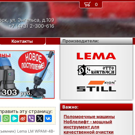
0
рск, ул. Энгельса, д.109
+7 (473) 2-300-616
Производители:
Контакты
›
Важно:
править эту страницу:
Поломоечные машины
Ноблелифт – мощный
инструмент для
дъемник) Lema LM WPAM-4B-
качественной очистки