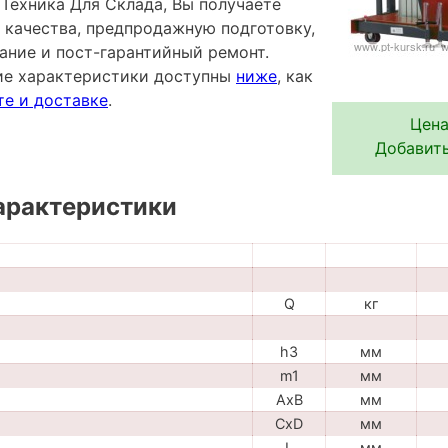
Техника Для Склада, Вы получаете
 качества, предпродажную подготовку,
ание и пост-гарантийный ремонт.
ие характеристики доступны
ниже
, как
те и доставке
.
Цена
Добавить
арактеристики
Q
кг
h3
мм
m1
мм
AxB
мм
CxD
мм
L
мм