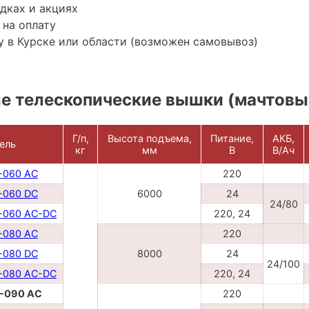
дках и акциях
 на оплату
 в Курске или области (возможен самовывоз)
е телескопические вышки (мачтовы
Г/п,
Высота подъема,
Питание,
АКБ,
ель
кг
мм
В
В/Ач
-060 AC
220
-060 DC
6000
24
24/80
-060 AC-DC
220, 24
-080 AC
220
-080 DC
8000
24
24/100
-080 AC-DC
220, 24
-090 AC
220