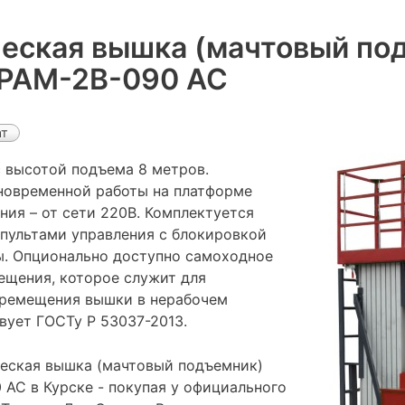
еская вышка (мачтовый по
PAM-2В-090 AC
ат
 высотой подъема 8 метров.
новременной работы на платформе
ания – от сети 220В. Комплектуется
пультами управления с блокировкой
. Опционально доступно самоходное
ещения, которое служит для
еремещения вышки в нерабочем
вует ГОСТу Р 53037-2013.
еская вышка (мачтовый подъемник)
AC в Курске - покупая у официального