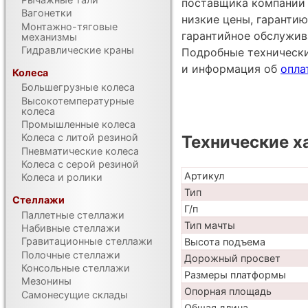
поставщика компании 
Вагонетки
низкие цены, гарантию
Монтажно-тяговые
гарантийное обслужив
механизмы
Гидравлические краны
Подробные техническ
и информация об
опла
Колеса
Большегрузные колеса
Высокотемпературные
колеса
Промышленные колеса
Колеса с литой резиной
Технические х
Пневматические колеса
Колеса с серой резиной
Артикул
Колеса и ролики
Тип
Стеллажи
Г/п
Паллетные стеллажи
Тип мачты
Набивные стеллажи
Гравитационные стеллажи
Высота подъема
Полочные стеллажи
Дорожный просвет
Консольные стеллажи
Размеры платформы
Мезонины
Опорная площадь
Самонесущие склады
Общая длина