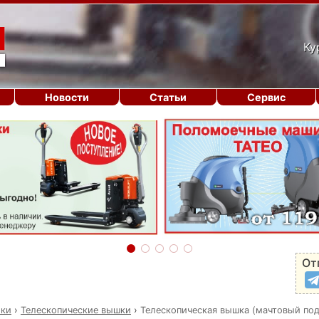
Ку
Новости
Статьи
Сервис
От
ики
›
Телескопические вышки
›
Телескопическая вышка (мачтовый по