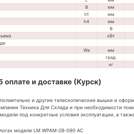
B
мм
h1
мм
h4
мм
В
дъема
кВт
ади
Wa
мм
град.
кг
 оплате и доставке (Курск)
ополнительно и другие телескопические вышки и оформ
мпании Техника Для Склада и при необходимости пом
модели под конкретные условия эксплуатации, а также
алогах модели LM WPAM-2В-090 AC