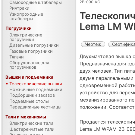
2В-090 AC
Самоходные штабелеры
Ричтраки
Телескопич
Узкопроходные
штабелеры
Lema LM W
Погрузчики
Электрические
погрузчики
Чертеж
Сертифик
Дизельные погрузчики
Газовые погрузчики
Двухмачтовая вышка с
Тягачи
Оборудование для
Предназначена для од
погрузчиков
двух человек. Тип пит
Вышки и подъемники
двумя параллельными 
Телескопические вышки
одновременной работы
Ножничные подъемники
устройство для перем
Подборщики заказов
механизированного п
Подъемные столы
положении. Соответст
Передвижные лестницы
Тали и механизмы
Продается телескопич
Электрические тали
Lema LM WPAM-2В-090 
Шестеренчатые тали
Рычажные тали