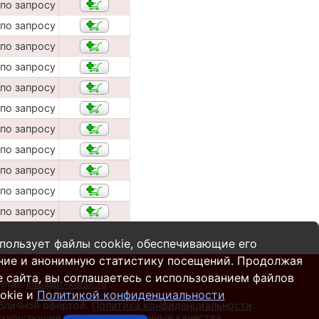
по запросу
по запросу
по запросу
по запросу
по запросу
по запросу
по запросу
по запросу
по запросу
по запросу
по запросу
пользует файлы cookie, обеспечивающие его
ние и анонимную статистику посещений. Продолжая
 сайта, вы соглашаетесь с использованием файлов
-mail:
info@pt-kursk.ru
okie и
Политикой конфиденциальности
убличной офертой.
Политика конфиденциальности
.
 ухудшающие ее эксплуатационные качества.