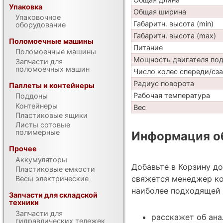
Упаковка
Общая ширина
Упаковочное
Габаритн. высота (min)
оборудование
Габаритн. высота (max)
Поломоечные машины
Питание
Поломоечные машины
Мощность двигателя по
Запчасти для
поломоечных машин
Число колес спереди/сз
Радиус поворота
Паллеты и контейнеры
Рабочая температура
Поддоны
Контейнеры
Вес
Пластиковые ящики
Листы сотовые
полимерные
Информация об
Прочее
Аккумуляторы
Добавьте в Корзину д
Пластиковые емкости
свяжется менеджер ко
Весы электрические
наиболее подходящей 
Запчасти для складской
техники
Запчасти для
расскажет об ан
гидравлических тележек