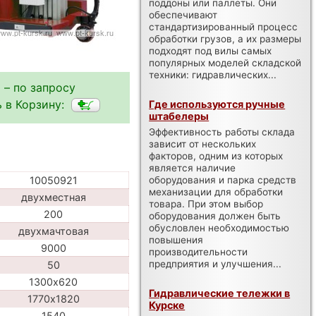
поддоны или паллеты. Они
обеспечивают
стандартизированный процесс
обработки грузов, а их размеры
подходят под вилы самых
популярных моделей складской
техники: гидравлических...
 – по запросу
 в Корзину:
Где используются ручные
штабелеры
Эффективность работы склада
зависит от нескольких
факторов, одним из которых
является наличие
оборудования и парка средств
10050921
механизации для обработки
двухместная
товара. При этом выбор
200
оборудования должен быть
обусловлен необходимостью
двухмачтовая
повышения
9000
производительности
предприятия и улучшения...
50
1300х620
Гидравлические тележки в
1770х1820
Курске
1540