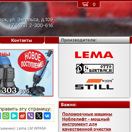
0
рск, ул. Энгельса, д.109
+7 (473) 2-300-616
Производители:
Контакты
›
Важно:
править эту страницу:
Поломоечные машины
Ноблелифт – мощный
инструмент для
дъемник) Lema LM WPAM-
качественной очистки