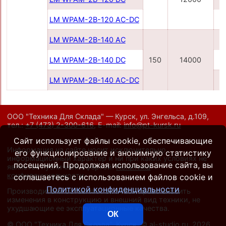
LM WPAM-2B-120 AC-DC
LM WPAM-2B-140 AC
LM WPAM-2B-140 DC
150
14000
LM WPAM-2B-140 AC-DC
ООО "Техника Для Склада" — Курск, ул. Энгельса, д.109,
тел.:
+7 (473) 2-300-616
,
E-mail:
info@pt-kursk.ru
Сайт использует файлы cookie, обеспечивающие
Информация на сайте носит исключительно
его функционирование и анонимную статистику
информационный характер и ни при каких условиях не
посещений. Продолжая использование сайта, вы
является публичной офертой.
Политика
конфиденциальности
.
соглашаетесь с использованием файлов cookie и
Политикой конфиденциальности
Производители оставляют за собой право вносить
изменения в конструкцию и внешний вид техники, не
ухудшающие ее эксплуатационные качества.
ОК
©
ООО "Техника Для Склада", Курск
, ©
al-studio.ru
, 2026