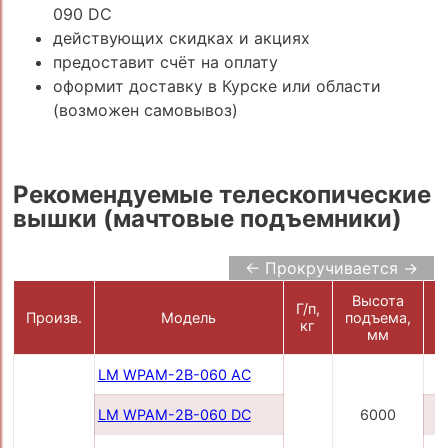
090 DC
действующих скидках и акциях
предоставит счёт на оплату
оформит доставку в Курске или области
(возможен самовывоз)
Рекомендуемые телескопические
вышки (мачтовые подъемники)
← Прокручивается →
Высота
Г/п,
П
Произв.
Модель
подъема,
кг
мм
LM WPAM-2B-060 AC
LM WPAM-2B-060 DC
6000