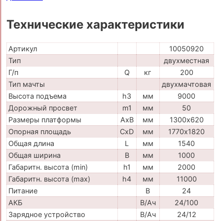
Технические характеристики
Артикул
10050920
Тип
двухместная
Г/п
Q
кг
200
Тип мачты
двухмачтовая
Высота подъема
h3
мм
9000
Дорожный просвет
m1
мм
50
Размеры платформы
AxB
мм
1300х620
Опорная площадь
CxD
мм
1770х1820
Общая длина
L
мм
1540
Общая ширина
B
мм
1000
Габаритн. высота (min)
h1
мм
2000
Габаритн. высота (max)
h4
мм
11000
Питание
В
24
АКБ
В/Ач
24/100
Зарядное устройство
В/Ач
24/12