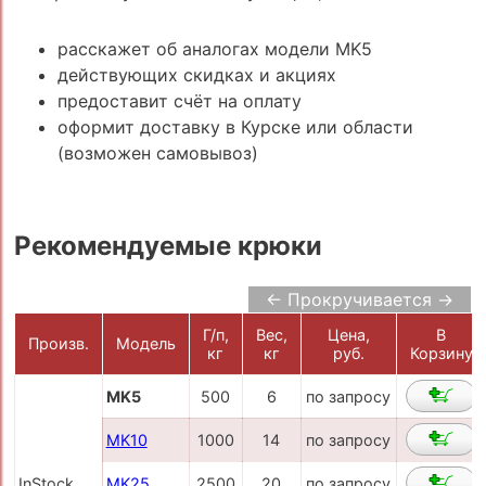
расскажет об аналогах модели MK5
действующих скидках и акциях
предоставит счёт на оплату
оформит доставку в Курске или области
(возможен самовывоз)
Рекомендуемые крюки
← Прокручивается →
Г/п,
Вес,
Цена,
В
Произв.
Модель
кг
кг
руб.
Корзину
MK5
500
6
по запросу
MK10
1000
14
по запросу
InStock
MK25
2500
20
по запросу