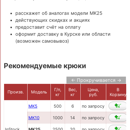
расскажет об аналогах модели MK25
действующих скидках и акциях
предоставит счёт на оплату
оформит доставку в Курске или области
(возможен самовывоз)
Рекомендуемые крюки
← Прокручивается →
Г/п,
Вес,
Цена,
В
Произв.
Модель
кг
кг
руб.
Корзину
MK5
500
6
по запросу
MK10
1000
14
по запросу
InStock
MK25
2500
20
по запросу