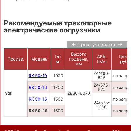
Рекомендуемые трехопорные
электрические погрузчики
← Прокручивается →
Высота
Г/п,
АКБ,
Цена,
Произв.
Модель
подъема,
кг
В/Ач
руб.
мм
24/460-
RX 50-10
1000
по запр
625
24/575-
RX 50-13
1250
по запр
875
Still
2830-6070
RX 50-15
1500
по запр
24/575-
1000
RX 50-16
1600
по запр