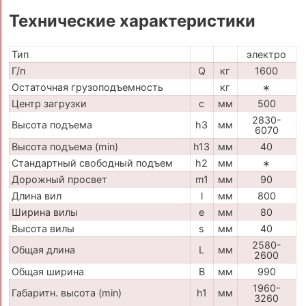
Технические характеристики
Тип
электро
Г/п
Q
кг
1600
Остаточная грузоподъемность
кг
∗
Центр загрузки
c
мм
500
2830-
Высота подъема
h3
мм
6070
Высота подъема (min)
h13
мм
40
Стандартный свободный подъем
h2
мм
∗
Дорожный просвет
m1
мм
90
Длина вил
l
мм
800
Ширина вилы
e
мм
80
Высота вилы
s
мм
40
2580-
Общая длина
L
мм
2600
Общая ширина
B
мм
990
1960-
Габаритн. высота (min)
h1
мм
3260