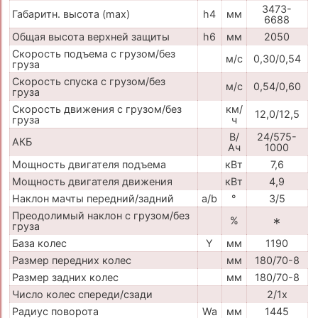
3473-
Габаритн. высота (max)
h4
мм
6688
Общая высота верхней защиты
h6
мм
2050
Скорость подъема с грузом/без
м/с
0,30/0,54
груза
Скорость спуска с грузом/без
м/с
0,54/0,60
груза
Скорость движения с грузом/без
км/
12,0/12,5
груза
ч
В/
24/575-
АКБ
Ач
1000
Мощность двигателя подъема
кВт
7,6
Мощность двигателя движения
кВт
4,9
Наклон мачты передний/задний
a/b
°
3/5
Преодолимый наклон с грузом/без
%
∗
груза
База колес
Y
мм
1190
Размер передних колес
мм
180/70-8
Размер задних колес
мм
180/70-8
Число колес спереди/сзади
2/1x
Радиус поворота
Wa
мм
1445