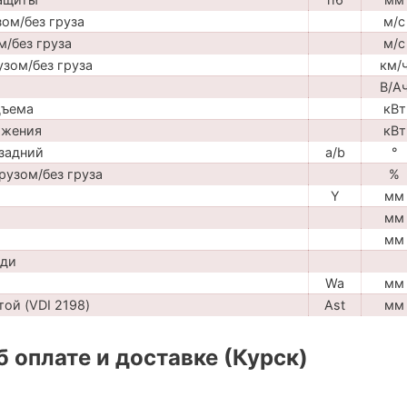
ом/без груза
м/с
м/без груза
м/с
узом/без груза
км/
В/А
дъема
кВт
ижения
кВт
задний
a/b
°
рузом/без груза
%
Y
мм
мм
мм
ади
Wa
мм
ой (VDI 2198)
Ast
мм
 оплате и доставке (Курск)