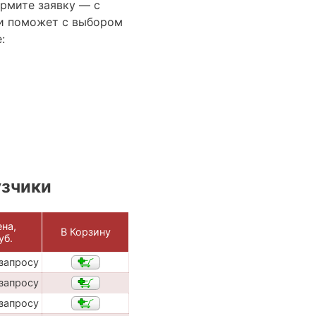
ормите заявку — с
и поможет с выбором
:
узчики
на,
В Корзину
уб.
 запросу
 запросу
 запросу