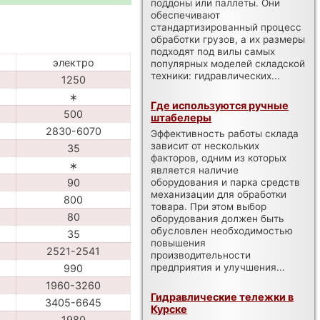
поддоны или паллеты. Они
обеспечивают
стандартизированный процесс
обработки грузов, а их размеры
подходят под вилы самых
электро
популярных моделей складской
техники: гидравлических...
1250
∗
Где используются ручные
500
штабелеры
2830-6070
Эффективность работы склада
зависит от нескольких
35
факторов, одним из которых
∗
является наличие
оборудования и парка средств
90
механизации для обработки
800
товара. При этом выбор
80
оборудования должен быть
обусловлен необходимостью
35
повышения
2521-2541
производительности
предприятия и улучшения...
990
1960-3260
Гидравлические тележки в
3405-6645
Курске
1980