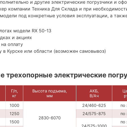
ополнительно и другие электрические погрузчики и оф
ер компании Техника Для Склада и при необходимост
модели под конкретные условия эксплуатации, а также
логах модели RX 50-13
дках и акциях
 на оплату
 в Курске или области (возможен самовывоз)
 трехопорные электрические погр
Г/п,
Высота подъема,
АКБ,
Це
кг
мм
В/Ач
р
1000
24/460-625
по
1250
24/575-875
по
2830-6070
1500
по
24/575-1000