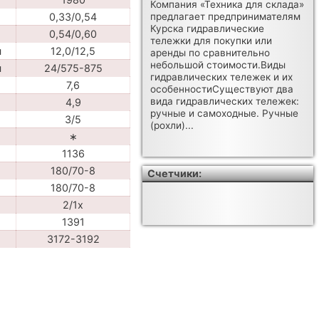
Компания «Техника для склада»
0,33/0,54
предлагает предпринимателям
Курска гидравлические
0,54/0,60
тележки для покупки или
ч
12,0/12,5
аренды по сравнительно
небольшой стоимости.Виды
ч
24/575-875
гидравлических тележек и их
7,6
особенностиСуществуют два
вида гидравлических тележек:
4,9
ручные и самоходные. Ручные
3/5
(рохли)...
∗
1136
180/70-8
Счетчики:
180/70-8
2/1x
1391
3172-3192