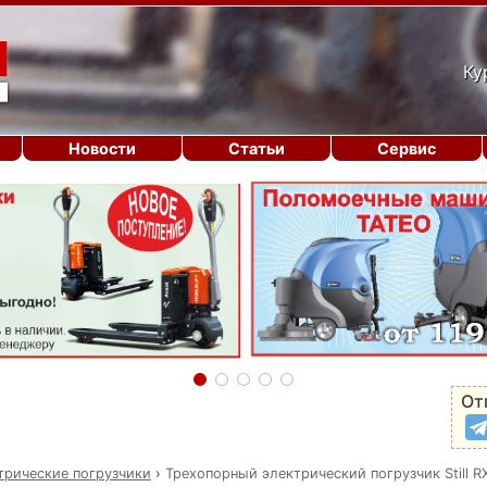
Ку
Новости
Статьи
Сервис
От
трические погрузчики
›
Трехопорный электрический погрузчик Still R