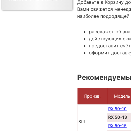
Добавьте в Корзину д
Вами свяжется менедж
наиболее подходящей 
расскажет об ана
действующих ски
предоставит счёт
оформит доставку
Рекомендуемые
Произв.
Модель
RX 50-10
RX 50-13
Still
RX 50-15