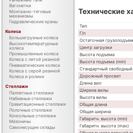
Вагонетки
Технические х
Монтажно-тяговые
механизмы
Гидравлические краны
Тип
Колеса
Г/п
Большегрузные колеса
Остаточная грузоподъе
Высокотемпературные
Центр загрузки
колеса
Промышленные колеса
Высота подъема
Колеса с литой резиной
Высота подъема (min)
Пневматические колеса
Стандартный свободный
Колеса с серой резиной
Дорожный просвет
Колеса и ролики
Длина вил
Стеллажи
Ширина вилы
Паллетные стеллажи
Высота вилы
Набивные стеллажи
Гравитационные стеллажи
Общая длина
Полочные стеллажи
Общая ширина
Консольные стеллажи
Габаритн. высота (min)
Мезонины
Габаритн. высота (max)
Самонесущие склады
Общая высота верхней 