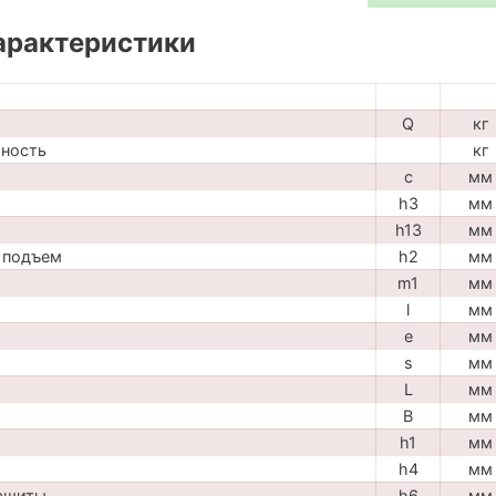
арактеристики
Q
кг
мность
кг
c
мм
h3
мм
h13
мм
 подъем
h2
мм
m1
мм
l
мм
e
мм
s
мм
L
мм
B
мм
h1
мм
h4
мм
защиты
h6
мм