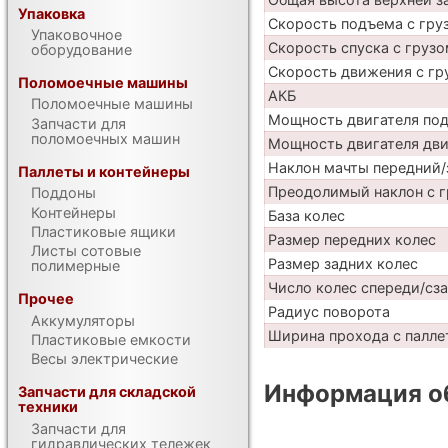
Упаковка
Скорость подъема с груз
Упаковочное
Скорость спуска с грузо
оборудование
Скорость движения с гр
Поломоечные машины
АКБ
Поломоечные машины
Мощность двигателя по
Запчасти для
поломоечных машин
Мощность двигателя дв
Наклон мачты передний/
Паллеты и контейнеры
Преодолимый наклон с г
Поддоны
Контейнеры
База колес
Пластиковые ящики
Размер передних колес
Листы сотовые
Размер задних колес
полимерные
Число колес спереди/сз
Прочее
Радиус поворота
Аккумуляторы
Ширина прохода с паллет
Пластиковые емкости
Весы электрические
Информация об
Запчасти для складской
техники
Запчасти для
гидравлических тележек