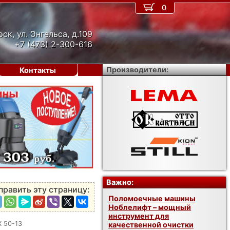
0
рск, ул. Энгельса, д.109
+7 (473) 2-300-616
Производители:
Контакты
›
Важно:
править эту страницу:
Поломоечные машины
Ноблелифт – мощный
инструмент для
X 50-13
качественной очистки