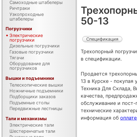
Самоходные штабелеры
Трехопорны
Ричтраки
Узкопроходные
50-13
штабелеры
Погрузчики
Электрические
Спецификация
погрузчики
Дизельные погрузчики
Трехопорный погрузчи
Газовые погрузчики
Тягачи
в спецификации.
Оборудование для
погрузчиков
Продается трехопорный
Вышки и подъемники
13 в Курске - покупая
Телескопические вышки
Техника Для Склада, В
Ножничные подъемники
качества, предпродаж
Подборщики заказов
Подъемные столы
обслуживание и пост-
Передвижные лестницы
технические характе
информация об
оплате
Тали и механизмы
Электрические тали
Шестеренчатые тали
Рычажные тали