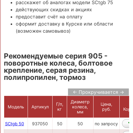
расскажет об аналогах модели SCtgb 75
действующих скидках и акциях
предоставит счёт на оплату
оформит доставку в Курске или области
(возможен самовывоз)
Рекомендуемые серия 905 -
поворотные колеса, болтовое
крепление, серая резина,
полипропилен, тормоз
← Прокручивается →
Диаметр
Г/п,
Цена,
Модель
Артикул
колеса,
кг
руб.
Корз
мм
SCtgb 50
937050
50
50
по запросу