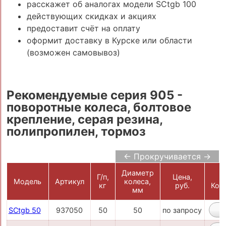
расскажет об аналогах модели SCtgb 100
действующих скидках и акциях
предоставит счёт на оплату
оформит доставку в Курске или области
(возможен самовывоз)
Рекомендуемые серия 905 -
поворотные колеса, болтовое
крепление, серая резина,
полипропилен, тормоз
← Прокручивается →
Диаметр
Г/п,
Цена,
Модель
Артикул
колеса,
кг
руб.
Кор
мм
SCtgb 50
937050
50
50
по запросу