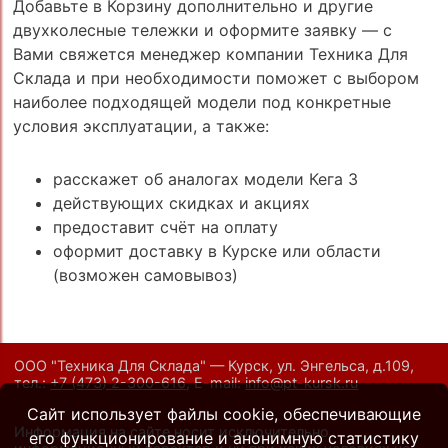
Добавьте в Корзину дополнительно и другие
двухколесные тележки и оформите заявку — с
Вами свяжется менеджер компании Техника Для
Склада и при необходимости поможет с выбором
наиболее подходящей модели под конкретные
условия эксплуатации, а также:
расскажет об аналогах модели Кега 3
действующих скидках и акциях
предоставит счёт на оплату
оформит доставку в Курске или области
(возможен самовывоз)
ООО "Техника Для Склада" — Курск, ул. Энгельса, д.109,
тел.:
+7 (473) 2-300-616
,
E-mail:
info@pt-kursk.ru
Сайт использует файлы cookie, обеспечивающие
Информация на сайте носит исключительно
его функционирование и анонимную статистику