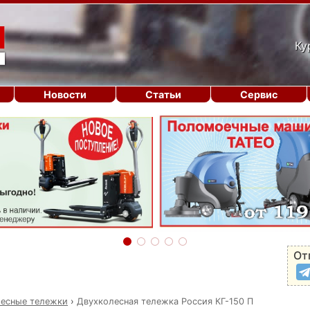
Ку
Новости
Статьи
Сервис
От
есные тележки
›
Двухколесная тележка Россия КГ-150 П