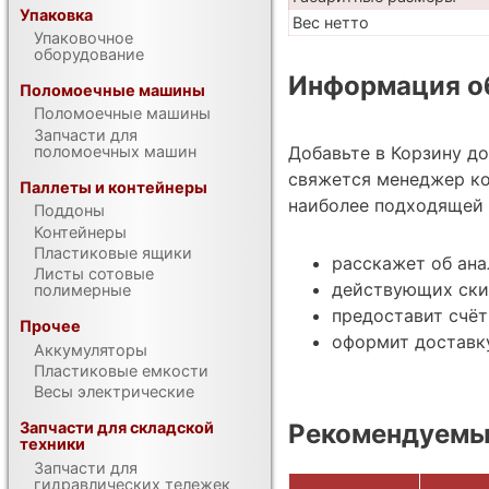
Упаковка
Вес нетто
Упаковочное
оборудование
Информация об
Поломоечные машины
Поломоечные машины
Запчасти для
поломоечных машин
Добавьте в Корзину д
свяжется менеджер ко
Паллеты и контейнеры
наиболее подходящей 
Поддоны
Контейнеры
Пластиковые ящики
расскажет об ана
Листы сотовые
действующих ски
полимерные
предоставит счёт
Прочее
оформит доставку
Аккумуляторы
Пластиковые емкости
Весы электрические
Рекомендуемы
Запчасти для складской
техники
Запчасти для
гидравлических тележек