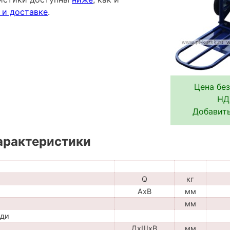
 и доставке
.
Цена без
НД
Добавить
арактеристики
Q
кг
AxB
мм
мм
ади
ДхШхВ
мм