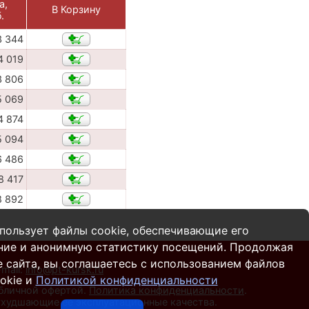
а,
В Корзину
.
3 344
4 019
3 806
5 069
4 874
5 094
6 486
8 417
8 892
пользует файлы cookie, обеспечивающие его
ние и анонимную статистику посещений. Продолжая
 сайта, вы соглашаетесь с использованием файлов
-mail:
info@pt-kursk.ru
okie и
Политикой конфиденциальности
убличной офертой.
Политика конфиденциальности
.
 ухудшающие ее эксплуатационные качества.