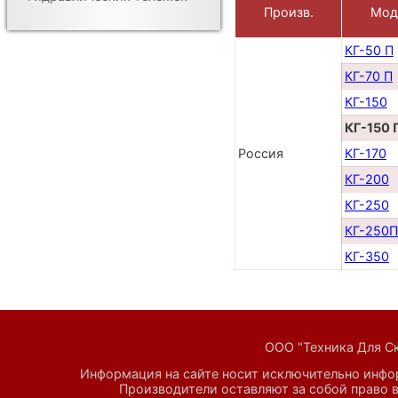
Произв.
Мод
КГ-50 П
КГ-70 П
КГ-150
КГ-150 
Россия
КГ-170
КГ-200
КГ-250
КГ-250П
КГ-350
ООО "Техника Для Скл
Информация на сайте носит исключительно инфор
Производители оставляют за собой право в