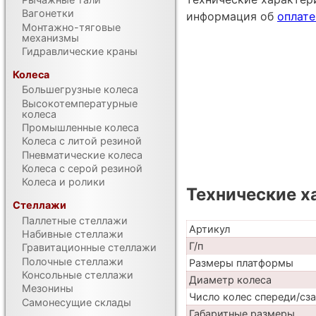
Вагонетки
информация об
оплате
Монтажно-тяговые
механизмы
Гидравлические краны
Колеса
Большегрузные колеса
Высокотемпературные
колеса
Промышленные колеса
Колеса с литой резиной
Пневматические колеса
Колеса с серой резиной
Колеса и ролики
Технические х
Стеллажи
Паллетные стеллажи
Артикул
Набивные стеллажи
Г/п
Гравитационные стеллажи
Полочные стеллажи
Размеры платформы
Консольные стеллажи
Диаметр колеса
Мезонины
Число колес спереди/сз
Самонесущие склады
Габаритные размеры