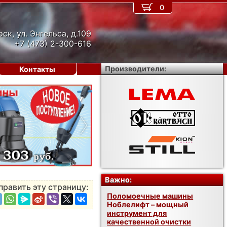
0
рск, ул. Энгельса, д.109
+7 (473) 2-300-616
Производители:
Контакты
›
Важно:
править эту страницу:
Поломоечные машины
Ноблелифт – мощный
инструмент для
качественной очистки