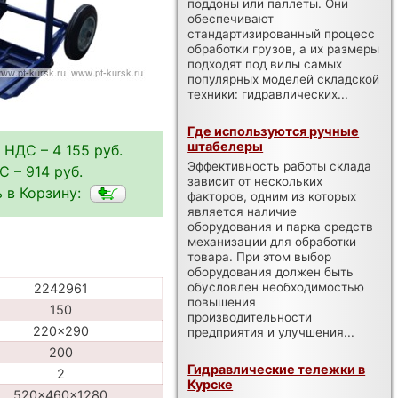
поддоны или паллеты. Они
обеспечивают
стандартизированный процесс
обработки грузов, а их размеры
подходят под вилы самых
популярных моделей складской
техники: гидравлических...
Где используются ручные
штабелеры
 НДС – 4 155 руб.
Эффективность работы склада
С – 914 руб.
зависит от нескольких
 в Корзину:
факторов, одним из которых
является наличие
оборудования и парка средств
механизации для обработки
товара. При этом выбор
оборудования должен быть
обусловлен необходимостью
2242961
повышения
150
производительности
220x290
предприятия и улучшения...
200
Гидравлические тележки в
2
Курске
520x460x1280