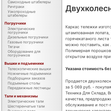
Самоходные штабелеры
Двухколесн
Ричтраки
Узкопроходные
штабелеры
Погрузчики
Каркас тележки изгото
Электрические
штампованная лопата, 
погрузчики
Дизельные погрузчики
горячекатаного листа
Газовые погрузчики
можно поставить, как 
Тягачи
Полимерная порошкова
Оборудование для
погрузчиков
открытом воздухе при
Вышки и подъемники
Указана стоимость без
Телескопические вышки
Ножничные подъемники
Подборщики заказов
Продается двухколесн
Подъемные столы
за 5 069 руб. - покуп
Передвижные лестницы
Техника Для Склада, В
Тали и механизмы
качества, предпродаж
Электрические тали
обслуживание и пост-
Шестеренчатые тали
технические характе
Рычажные тали