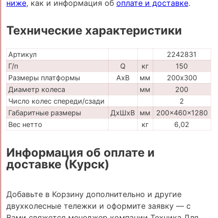
ниже
, как и информация об
оплате и доставке
.
Технические характеристики
Артикул
2242831
Г/п
Q
кг
150
Размеры платформы
AxB
мм
200х300
Диаметр колеса
мм
200
Число колес спереди/сзади
2
Габаритные размеры
ДхШхВ
мм
200x460x1280
Вес нетто
кг
6,02
Информация об оплате и
доставке (Курск)
Добавьте в Корзину дополнительно и другие
двухколесные тележки и оформите заявку — с
Вами свяжется менеджер компании Техника Для