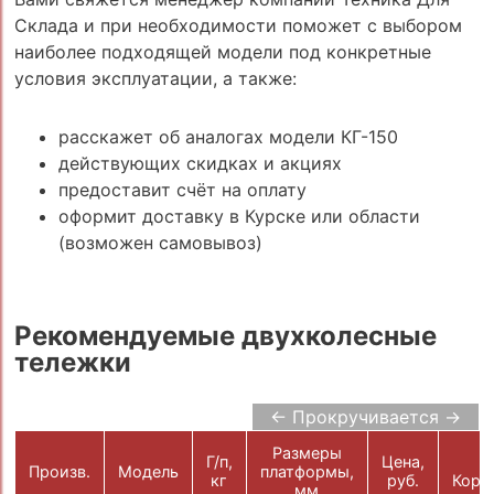
Склада и при необходимости поможет с выбором
наиболее подходящей модели под конкретные
условия эксплуатации, а также:
расскажет об аналогах модели КГ-150
действующих скидках и акциях
предоставит счёт на оплату
оформит доставку в Курске или области
(возможен самовывоз)
Рекомендуемые двухколесные
тележки
← Прокручивается →
Размеры
Г/п,
Цена,
В
Произв.
Модель
платформы,
кг
руб.
Корз
мм