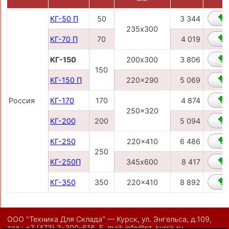
КГ-50 П
50
3 344
235х300
КГ-70 П
70
4 019
КГ-150
200х300
3 806
150
КГ-150 П
220x290
5 069
Россия
КГ-170
170
4 874
250x320
КГ-200
200
5 094
КГ-250
220x410
6 486
250
КГ-250П
345х600
8 417
КГ-350
350
220x410
8 892
ООО "Техника Для Склада" — Курск, ул. Энгельса, д.109,
тел.:
+7 (473) 2-300-616
,
E-mail:
info@pt-kursk.ru