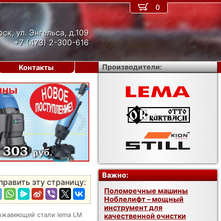
0
рск, ул. Энгельса, д.109
+7 (473) 2-300-616
Производители:
Контакты
›
Важно:
править эту страницу:
Поломоечные машины
Ноблелифт – мощный
инструмент для
ржавеющей стали lema LM
качественной очистки