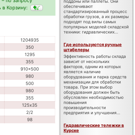
 – по запросу
поддоны или паллеты. Они
обеспечивают
 в Корзину:
стандартизированный процесс
обработки грузов, а их размеры
подходят под вилы самых
популярных моделей складской
техники: гидравлических...
1204935
Где используются ручные
350
штабелеры
1295
Эффективность работы склада
зависит от нескольких
355
факторов, одним из которых
910x500
является наличие
980
оборудования и парка средств
механизации для обработки
500
товара. При этом выбор
980
оборудования должен быть
обусловлен необходимостью
355
повышения
125х35
производительности
2/2
предприятия и улучшения...
98
Гидравлические тележки в
Курске