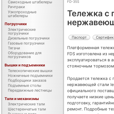
FD-35S
Самоходные штабелеры
Ричтраки
Тележка с 
Узкопроходные
штабелеры
нержавеющ
Погрузчики
Электрические
погрузчики
Паспорт
Сертифик
Дизельные погрузчики
Газовые погрузчики
Платформенная тележ
Тягачи
Оборудование для
FDS изготовлена из н
погрузчиков
эксплуатироваться в 
Вышки и подъемники
стояночным тормозом
Телескопические вышки
Ножничные подъемники
Продается тележка с 
Подборщики заказов
нержавеющей стали le
Подъемные столы
Передвижные лестницы
официального поставщ
получаете низкие цен
Тали и механизмы
подготовку, гарантий
Электрические тали
ремонт. Подробные те
Шестеренчатые тали
Рычажные тали