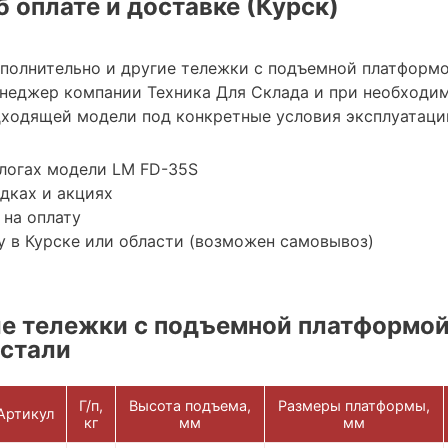
 оплате и доставке (Курск)
ополнительно и другие тележки с подъемной платформ
неджер компании Техника Для Склада и при необходи
ходящей модели под конкретные условия эксплуатации
логах модели LM FD-35S
дках и акциях
 на оплату
 в Курске или области (возможен самовывоз)
е тележки с подъемной платформой
стали
Г/п,
Высота подъема,
Размеры платформы,
Артикул
кг
мм
мм