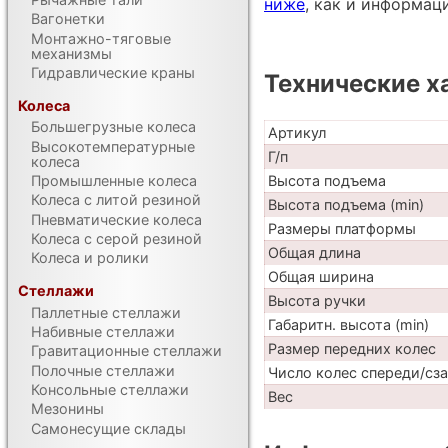
ниже
, как и информац
Вагонетки
Монтажно-тяговые
механизмы
Гидравлические краны
Технические х
Колеса
Большегрузные колеса
Артикул
Высокотемпературные
Г/п
колеса
Высота подъема
Промышленные колеса
Колеса с литой резиной
Высота подъема (min)
Пневматические колеса
Размеры платформы
Колеса с серой резиной
Общая длина
Колеса и ролики
Общая ширина
Стеллажи
Высота ручки
Паллетные стеллажи
Габаритн. высота (min)
Набивные стеллажи
Размер передних колес
Гравитационные стеллажи
Полочные стеллажи
Число колес спереди/сз
Консольные стеллажи
Вес
Мезонины
Самонесущие склады