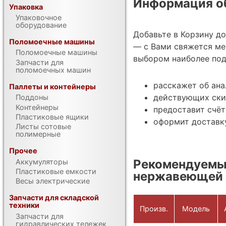
Информация об
Упаковка
Упаковочное
оборудование
Добавьте в Корзину д
Поломоечные машины
— с Вами свяжется ме
Поломоечные машины
выбором наиболее под
Запчасти для
поломоечных машин
расскажет об ана
Паллеты и контейнеры
действующих ски
Поддоны
Контейнеры
предоставит счёт
Пластиковые ящики
оформит доставку
Листы сотовые
полимерные
Прочее
Рекомендуемы
Аккумуляторы
Пластиковые емкости
нержавеющей 
Весы электрические
Запчасти для складской
техники
Произв.
Модель
Запчасти для
гидравлических тележек