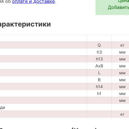
Цена
ия об
оплате и доставке
.
Добавить
арактеристики
Q
кг
h3
мм
h13
мм
AxB
мм
L
мм
B
мм
h14
мм
h1
мм
мм
ади
кг