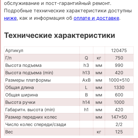
обслуживание и пост-гарантийный ремонт.
Подробные технические характеристики доступны
ниже
, как и информация об
оплате и доставке
.
Технические характеристики
Артикул
120475
Г/п
Q
кг
750
Высота подъема
h3
мм
990
Высота подъема (min)
h13
мм
420
Размеры платформы
AxB
мм
1000x510
Общая длина
L
мм
1330
Общая ширина
B
мм
600
Высота ручки
h14
мм
1000
Габаритн. высота (min)
h1
мм
420
Размер передних колес
мм
147x50
Число колес спереди/сзади
2/2
Вес
кг
125