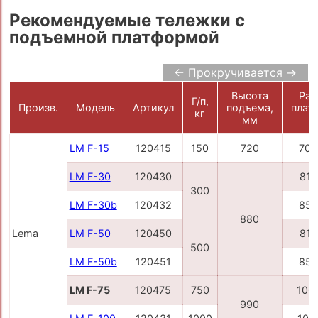
Рекомендуемые тележки с
подъемной платформой
← Прокручивается →
Высота
Раз
Г/п,
Произв.
Модель
Артикул
подъема,
плат
кг
мм
LM F-15
120415
150
720
700
LM F-30
120430
815
300
LM F-30b
120432
850
880
Lema
LM F-50
120450
815
500
LM F-50b
120451
850
LM F-75
120475
750
100
990