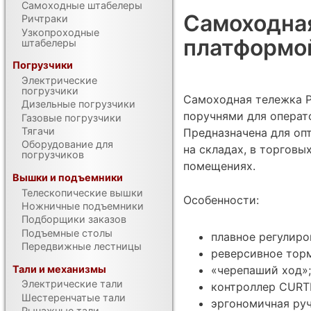
Самоходные штабелеры
Самоходная
Ричтраки
Узкопроходные
платформо
штабелеры
Погрузчики
Электрические
погрузчики
Самоходная тележка P
Дизельные погрузчики
поручнями для операт
Газовые погрузчики
Тягачи
Предназначена для оп
Оборудование для
на складах, в торговы
погрузчиков
помещениях.
Вышки и подъемники
Телескопические вышки
Особенности:
Ножничные подъемники
Подборщики заказов
Подъемные столы
плавное регулиро
Передвижные лестницы
реверсивное тор
Тали и механизмы
«черепаший ход»;
Электрические тали
контроллер CURTI
Шестеренчатые тали
эргономичная руч
Рычажные тали