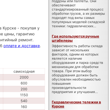
поддоны или паллеты. Они
обеспечивают
стандартизированный процесс
обработки грузов, а их размеры
подходят под вилы самых
популярных моделей складской
техники: гидравлических...
 Курске - покупая у
е цены, гарантию
Где используются ручные
антийный ремонт.
штабелеры
об
оплате и доставке
.
Эффективность работы склада
зависит от нескольких
факторов, одним из которых
является наличие
оборудования и парка средств
механизации для обработки
товара. При этом выбор
самоходная
оборудования должен быть
2000
обусловлен необходимостью
600
повышения
производительности
200
предприятия и улучшения...
1150
540
Гидравлические тележки в
Курске
160