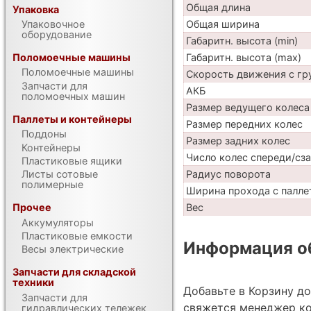
Общая длина
Упаковка
Упаковочное
Общая ширина
оборудование
Габаритн. высота (min)
Поломоечные машины
Габаритн. высота (max)
Поломоечные машины
Скорость движения с гр
Запчасти для
АКБ
поломоечных машин
Размер ведущего колеса
Паллеты и контейнеры
Размер передних колес
Поддоны
Размер задних колес
Контейнеры
Число колес спереди/сз
Пластиковые ящики
Листы сотовые
Радиус поворота
полимерные
Ширина прохода с палле
Прочее
Вес
Аккумуляторы
Пластиковые емкости
Информация об
Весы электрические
Запчасти для складской
техники
Добавьте в Корзину д
Запчасти для
свяжется менеджер ко
гидравлических тележек