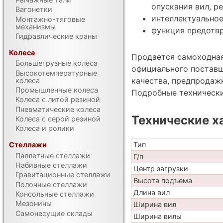
опускания вил, р
Вагонетки
интеллектуальное
Монтажно-тяговые
механизмы
функция предотвр
Гидравлические краны
Колеса
Продается самоходная
Большегрузные колеса
официального поставщ
Высокотемпературные
качества, предпродаж
колеса
Промышленные колеса
Подробные техническ
Колеса с литой резиной
Пневматические колеса
Технические х
Колеса с серой резиной
Колеса и ролики
Стеллажи
Тип
Паллетные стеллажи
Г/п
Набивные стеллажи
Центр загрузки
Гравитационные стеллажи
Высота подъема
Полочные стеллажи
Длина вил
Консольные стеллажи
Мезонины
Ширина вил
Самонесущие склады
Ширина вилы