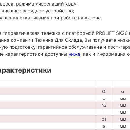
еверса, режима «черепаший ход»;
 внешнее зарядное устройство;
ащения откатывания при работе на уклоне.
 гидравлическая тележка с платформой PROLIFT SK20 в
ика компании Техника Для Склада, Вы получаете низки
ную подготовку, гарантийное обслуживание и пост-гар
ие характеристики доступны
ниже
, как и информация 
арактеристики
Q
кг
c
мм
h3
мм
l
мм
b1
мм
e
мм