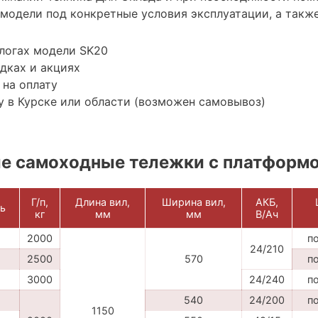
модели под конкретные условия эксплуатации, а также
логах модели SK20
дках и акциях
 на оплату
 в Курске или области (возможен самовывоз)
е самоходные тележки с платформ
Г/п,
Длина вил,
Ширина вил,
АКБ,
ь
кг
мм
мм
В/Ач
2000
п
24/210
2500
570
п
3000
24/240
п
540
24/200
п
1150