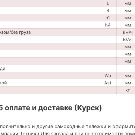
L
мм
B
мм
h1
мм
h4
мм
узом/без груза
км/ч
В/Ач
мм
мм
мм
ади
Wa
мм
той
Ast
мм
кг
 оплате и доставке (Курск)
ополнительно и другие самоходные тележки и оформит
мпании Техника Для Склада и при необходимости пом