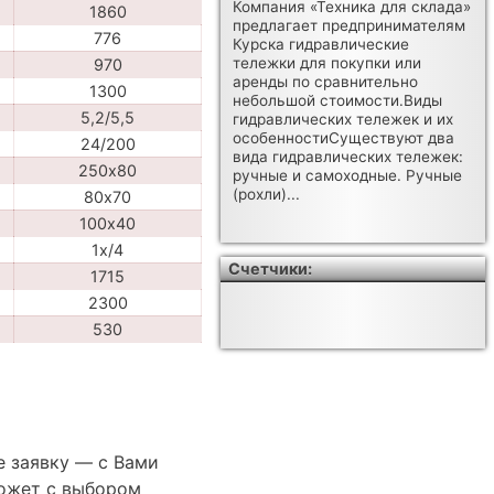
Компания «Техника для склада»
1860
предлагает предпринимателям
776
Курска гидравлические
тележки для покупки или
970
аренды по сравнительно
1300
небольшой стоимости.Виды
5,2/5,5
гидравлических тележек и их
особенностиСуществуют два
24/200
вида гидравлических тележек:
250х80
ручные и самоходные. Ручные
(рохли)...
80х70
100х40
1x/4
Счетчики:
1715
2300
530
е заявку — с Вами
ожет с выбором