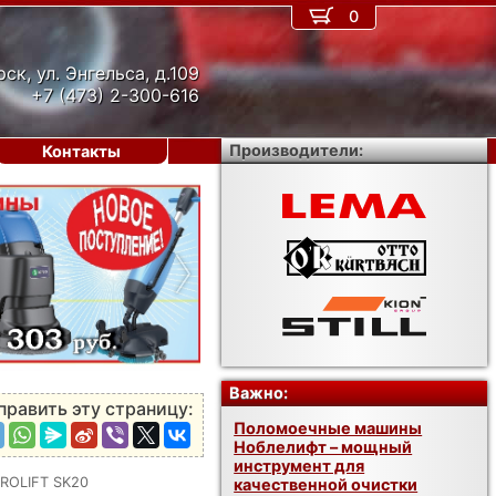
0
рск, ул. Энгельса, д.109
+7 (473) 2-300-616
Производители:
Контакты
›
Важно:
править эту страницу:
Поломоечные машины
Ноблелифт – мощный
инструмент для
PROLIFT SK20
качественной очистки