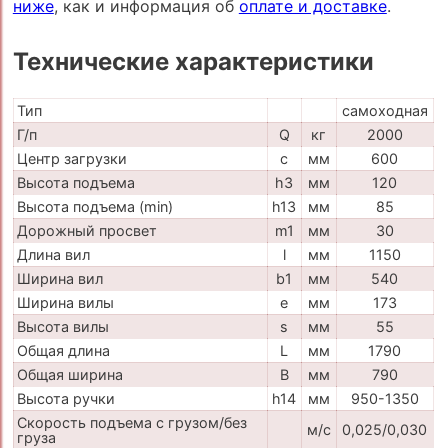
ниже
, как и информация об
оплате и доставке
.
Технические характеристики
Тип
самоходная
Г/п
Q
кг
2000
Центр загрузки
c
мм
600
Высота подъема
h3
мм
120
Высота подъема (min)
h13
мм
85
Дорожный просвет
m1
мм
30
Длина вил
l
мм
1150
Ширина вил
b1
мм
540
Ширина вилы
e
мм
173
Высота вилы
s
мм
55
Общая длина
L
мм
1790
Общая ширина
B
мм
790
Высота ручки
h14
мм
950-1350
Скорость подъема с грузом/без
м/с
0,025/0,030
груза