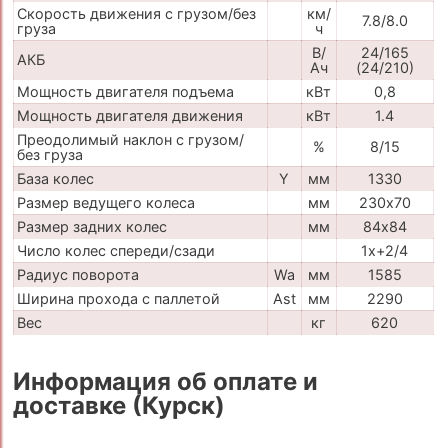
Скорость движения с грузом/без
км/
7.8/8.0
груза
ч
В/
24/165
АКБ
Ач
(24/210)
Мощность двигателя подъема
кВт
0,8
Мощность двигателя движения
кВт
1.4
Преодолимый наклон с грузом/
%
8/15
без груза
База колес
Y
мм
1330
Размер ведущего колеса
мм
230х70
Размер задних колес
мм
84х84
Число колес спереди/сзади
1x+2/4
Радиус поворота
Wa
мм
1585
Ширина прохода с паллетой
Ast
мм
2290
Вес
кг
620
Информация об оплате и
доставке (Курск)