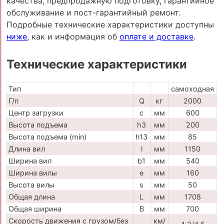
качества, предпродажную подготовку, гарантийное
обслуживание и пост-гарантийный ремонт.
Подробные технические характеристики доступны
ниже
, как и информация об
оплате и доставке
.
Технические характеристики
Тип
самоходная
Г/п
Q
кг
2000
Центр загрузки
c
мм
600
Высота подъема
h3
мм
200
Высота подъема (min)
h13
мм
85
Длина вил
l
мм
1150
Ширина вил
b1
мм
540
Ширина вилы
e
мм
160
Высота вилы
s
мм
50
Общая длина
L
мм
1708
Общая ширина
B
мм
700
Скорость движения с грузом/без
км/