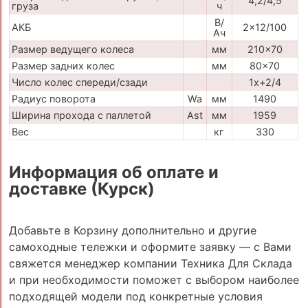
4,2/4,5
груза
ч
В/
АКБ
2x12/100
Ач
Размер ведущего колеса
мм
210x70
Размер задних колес
мм
80x70
Число колес спереди/сзади
1x+2/4
Радиус поворота
Wa
мм
1490
Ширина прохода с паллетой
Ast
мм
1959
Вес
кг
330
Информация об оплате и
доставке (Курск)
Добавьте в Корзину дополнительно и другие
самоходные тележки и оформите заявку — с Вами
свяжется менеджер компании Техника Для Склада
и при необходимости поможет с выбором наиболее
подходящей модели под конкретные условия