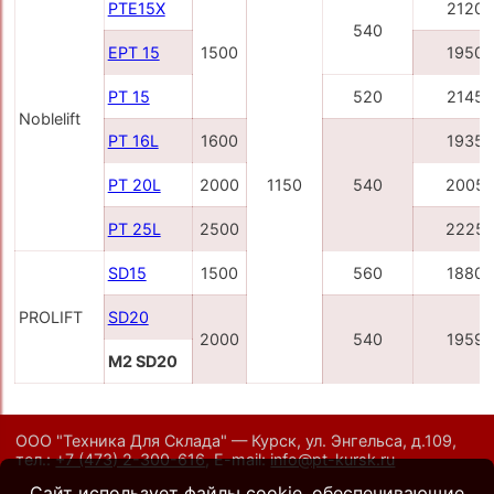
PTE15X
2120
540
EPT 15
1500
1950
PT 15
520
2145
Noblelift
PT 16L
1600
1935
PT 20L
2000
1150
540
2005
PT 25L
2500
2225
SD15
1500
560
1880
PROLIFT
SD20
2000
540
1959
M2 SD20
ООО "Техника Для Склада" — Курск, ул. Энгельса, д.109,
тел.:
+7 (473) 2-300-616
,
E-mail:
info@pt-kursk.ru
Сайт использует файлы cookie, обеспечивающие