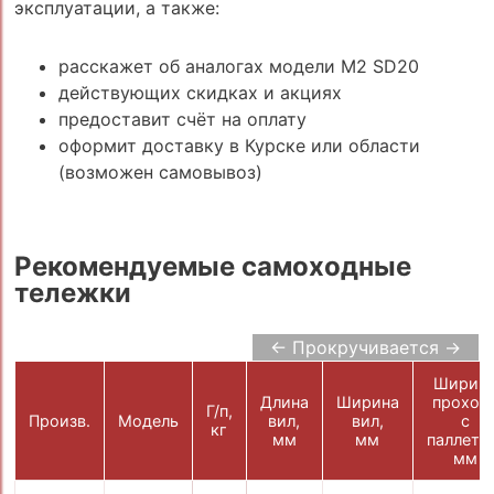
эксплуатации, а также:
расскажет об аналогах модели M2 SD20
действующих скидках и акциях
предоставит счёт на оплату
оформит доставку в Курске или области
(возможен самовывоз)
Рекомендуемые самоходные
тележки
← Прокручивается →
Ширин
Длина
Ширина
проход
Г/п,
Произв.
Модель
вил,
вил,
с
кг
мм
мм
паллето
мм