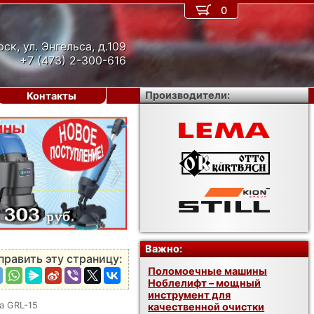
0
рск, ул. Энгельса, д.109
+7 (473) 2-300-616
Производители:
Контакты
›
Важно:
править эту страницу:
Поломоечные машины
Ноблелифт – мощный
инструмент для
a GRL-15
качественной очистки