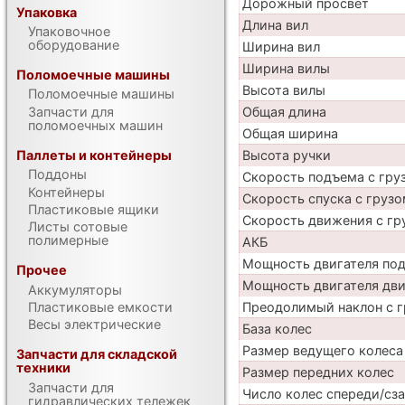
Дорожный просвет
Упаковка
Длина вил
Упаковочное
оборудование
Ширина вил
Ширина вилы
Поломоечные машины
Высота вилы
Поломоечные машины
Запчасти для
Общая длина
поломоечных машин
Общая ширина
Паллеты и контейнеры
Высота ручки
Поддоны
Скорость подъема с груз
Контейнеры
Скорость спуска с грузо
Пластиковые ящики
Скорость движения с гр
Листы сотовые
полимерные
АКБ
Мощность двигателя по
Прочее
Мощность двигателя дв
Аккумуляторы
Пластиковые емкости
Преодолимый наклон с г
Весы электрические
База колес
Размер ведущего колеса
Запчасти для складской
техники
Размер передних колес
Запчасти для
Число колес спереди/сз
гидравлических тележек