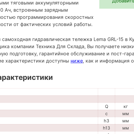
Добавить
ыми тяговыми аккумуляторными
0 Ач, встроенным зарядным
ностью программирования скоростных
мости от фактических условий работы.
 самоходная гидравлическая тележка Lema GRL-15 в Ку
ика компании Техника Для Склада, Вы получаете низки
ную подготовку, гарантийное обслуживание и пост-гар
ие характеристики доступны
ниже
, как и информация 
арактеристики
Q
кг
c
мм
h3
мм
h13
мм