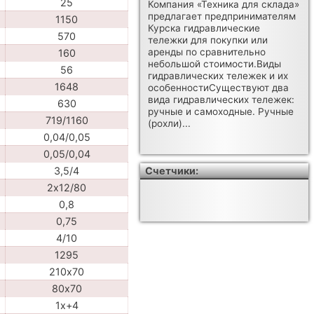
25
Компания «Техника для склада»
предлагает предпринимателям
1150
Курска гидравлические
570
тележки для покупки или
аренды по сравнительно
160
небольшой стоимости.Виды
56
гидравлических тележек и их
1648
особенностиСуществуют два
вида гидравлических тележек:
630
ручные и самоходные. Ручные
719/1160
(рохли)...
0,04/0,05
0,05/0,04
Счетчики:
3,5/4
2х12/80
0,8
0,75
4/10
1295
210х70
80х70
1х+4