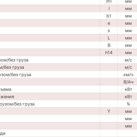
m1
мм
l
мм
b1
мм
e
мм
s
мм
L
мм
B
мм
h14
мм
ом/без груза
м/с
м/без груза
м/с
узом/без груза
км/ч
В/Ач
дъема
кВт
ижения
кВт
рузом/без груза
%
Y
мм
мм
мм
ади