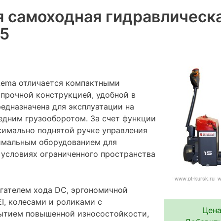
 самоходная гидравлическ
15
Lema отличается компактными
 прочной конструкцией, удобной в
редназначена для эксплуатации на
редним грузооборотом. За счет функции
имально поднятой ручке управления
имальным оборудованием для
 условиях ограниченного пространства
гателем хода DC, эргономичной
I, колесами и роликами с
Цена
ытием повышенной износостойкости,