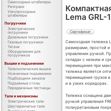
Самоходные штабелеры
Компактная
Ричтраки
Узкопроходные
Lema GRL-
штабелеры
Погрузчики
Электрические
Сертификат
погрузчики
Дизельные погрузчики
Самоходная тележка 
Газовые погрузчики
Тягачи
размерами, простой и
Оборудование для
управлении ручкой. П
погрузчиков
складах с низким и с
Вышки и подъемники
перемещения при макс
Телескопические вышки
тележка является опт
Ножничные подъемники
перемещения грузов в
Подборщики заказов
и в узких коридорах.
Подъемные столы
Передвижные лестницы
Тележка оснащена дви
Тали и механизмы
ручкой управления FRE
Электрические тали
Шестеренчатые тали
полиуретановым покр
Рычажные тали