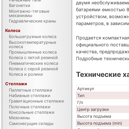
двумя необслуживаем
Вагонетки
батареями емкостью 8
Монтажно-тяговые
механизмы
устройством, возмож
Гидравлические краны
параметров, в зависи
Колеса
Большегрузные колеса
Продается компактная
Высокотемпературные
официального поставщ
колеса
качества, предпродаж
Промышленные колеса
Колеса с литой резиной
Подробные техническ
Пневматические колеса
Колеса с серой резиной
Технические х
Колеса и ролики
Стеллажи
Артикул
Паллетные стеллажи
Набивные стеллажи
Тип
Гравитационные стеллажи
Г/п
Полочные стеллажи
Центр загрузки
Консольные стеллажи
Высота подъема
Мезонины
Высота подъема (min)
Самонесущие склады