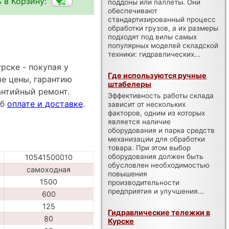
 в Корзину:
поддоны или паллеты. Они
обеспечивают
стандартизированный процесс
обработки грузов, а их размеры
подходят под вилы самых
популярных моделей складской
техники: гидравлических...
рске - покупая у
Где используются ручные
е цены, гарантию
штабелеры
антийный ремонт.
Эффективность работы склада
об
оплате и доставке
.
зависит от нескольких
факторов, одним из которых
является наличие
оборудования и парка средств
механизации для обработки
товара. При этом выбор
оборудования должен быть
10541500010
обусловлен необходимостью
самоходная
повышения
1500
производительности
предприятия и улучшения...
600
125
Гидравлические тележки в
80
Курске