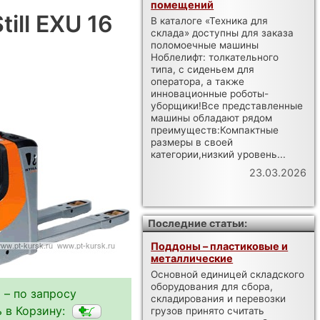
помещений
ill EXU 16
В каталоге «Техника для
склада» доступны для заказа
поломоечные машины
Ноблелифт: толкательного
типа, с сиденьем для
оператора, а также
инновационные роботы-
уборщики!Все представленные
машины обладают рядом
преимуществ:Компактные
размеры в своей
категории,низкий уровень...
23.03.2026
Последние статьи:
Поддоны – пластиковые и
металлические
Основной единицей складского
оборудования для сбора,
 – по запросу
складирования и перевозки
 в Корзину:
грузов принято считать