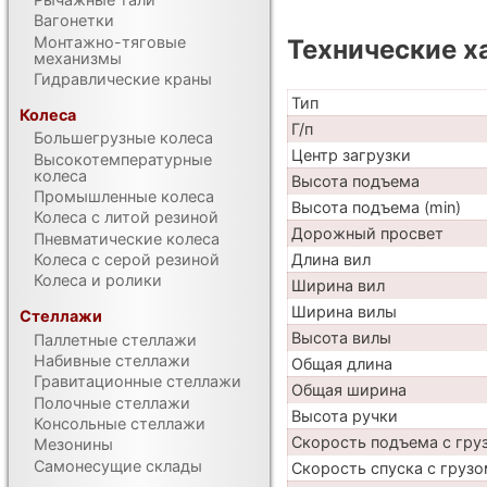
Вагонетки
Монтажно-тяговые
Технические х
механизмы
Гидравлические краны
Тип
Колеса
Г/п
Большегрузные колеса
Центр загрузки
Высокотемпературные
колеса
Высота подъема
Промышленные колеса
Высота подъема (min)
Колеса с литой резиной
Дорожный просвет
Пневматические колеса
Длина вил
Колеса с серой резиной
Колеса и ролики
Ширина вил
Ширина вилы
Стеллажи
Высота вилы
Паллетные стеллажи
Набивные стеллажи
Общая длина
Гравитационные стеллажи
Общая ширина
Полочные стеллажи
Высота ручки
Консольные стеллажи
Скорость подъема с груз
Мезонины
Самонесущие склады
Скорость спуска с грузо