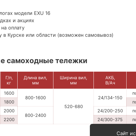
логах модели EXU 16
дках и акциях
 на оплату
 в Курске или области (возможен самовывоз)
е самоходные тележки
Г/п,
Длина вил,
Ширина вил,
АКБ,
кг
мм
мм
В/Ач
1600
п
800-1600
24/134-150
1800
п
520-680
2000
24/200-250
п
800-2400
2200
24/300-375
п
Сайт ис