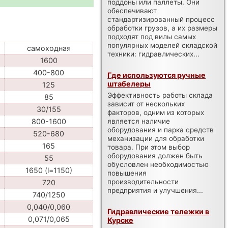
поддоны или паллеты. Они
обеспечивают
стандартизированный процесс
обработки грузов, а их размеры
подходят под вилы самых
популярных моделей складской
самоходная
техники: гидравлических...
1600
400-800
Где используются ручные
штабелеры
125
Эффективность работы склада
85
зависит от нескольких
30/155
факторов, одним из которых
является наличие
800-1600
оборудования и парка средств
520-680
механизации для обработки
165
товара. При этом выбор
оборудования должен быть
55
обусловлен необходимостью
1650 (l=1150)
повышения
производительности
720
предприятия и улучшения...
740/1250
0,040/0,060
Гидравлические тележки в
0,071/0,065
Курске