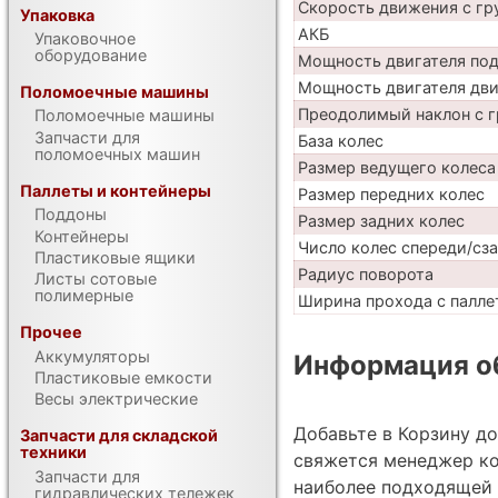
Скорость движения с гр
Упаковка
АКБ
Упаковочное
оборудование
Мощность двигателя по
Мощность двигателя дв
Поломоечные машины
Преодолимый наклон с г
Поломоечные машины
Запчасти для
База колес
поломоечных машин
Размер ведущего колеса
Паллеты и контейнеры
Размер передних колес
Поддоны
Размер задних колес
Контейнеры
Число колес спереди/сз
Пластиковые ящики
Радиус поворота
Листы сотовые
полимерные
Ширина прохода с паллет
Прочее
Аккумуляторы
Информация об
Пластиковые емкости
Весы электрические
Добавьте в Корзину д
Запчасти для складской
техники
свяжется менеджер ко
Запчасти для
наиболее подходящей 
гидравлических тележек