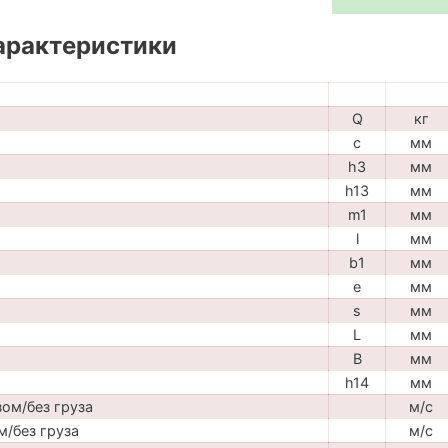
арактеристики
Q
кг
c
мм
h3
мм
h13
мм
m1
мм
l
мм
b1
мм
e
мм
s
мм
L
мм
B
мм
h14
мм
ом/без груза
м/с
м/без груза
м/с