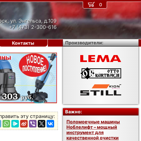
0
рск, ул. Энгельса, д.109
+7 (473) 2-300-616
Производители:
Контакты
›
Важно:
править эту страницу:
Поломоечные машины
Ноблелифт – мощный
инструмент для
качественной очистки