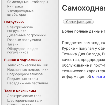
Самоходные штабелеры
Самоходная
Ричтраки
Узкопроходные
штабелеры
Спецификация
Погрузчики
Электрические
погрузчики
Более полные данные 
Дизельные погрузчики
Газовые погрузчики
Продается самоходная 
Тягачи
Курске - покупая у о
Оборудование для
погрузчиков
Техника Для Склада, В
качества, предпродаж
Вышки и подъемники
обслуживание и пост-
Телескопические вышки
Ножничные подъемники
технические характе
Подборщики заказов
информация об
оплате
Подъемные столы
Передвижные лестницы
Тали и механизмы
Электрические тали
Шестеренчатые тали
Рычажные тали