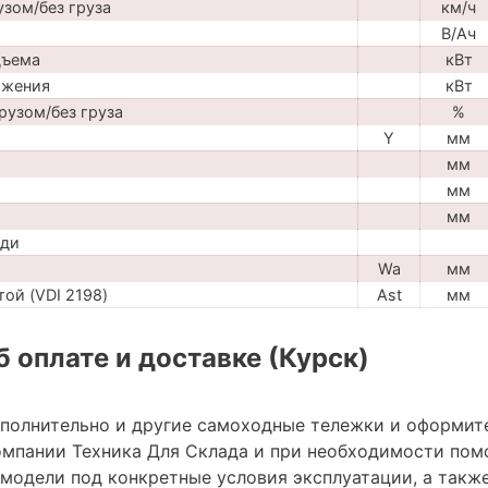
узом/без груза
км/ч
В/Ач
дъема
кВт
ижения
кВт
рузом/без груза
%
Y
мм
мм
мм
мм
ади
Wa
мм
ой (VDI 2198)
Ast
мм
 оплате и доставке (Курск)
ополнительно и другие самоходные тележки и оформит
мпании Техника Для Склада и при необходимости пом
модели под конкретные условия эксплуатации, а также