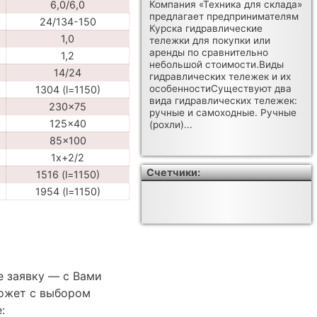
6,0/6,0
Компания «Техника для склада»
предлагает предпринимателям
24/134-150
Курска гидравлические
1,0
тележки для покупки или
аренды по сравнительно
1,2
небольшой стоимости.Виды
14/24
гидравлических тележек и их
особенностиСуществуют два
1304 (l=1150)
вида гидравлических тележек:
230x75
ручные и самоходные. Ручные
125x40
(рохли)...
85x100
1x+2/2
Счетчики:
1516 (l=1150)
1954 (l=1150)
е заявку — с Вами
ожет с выбором
: