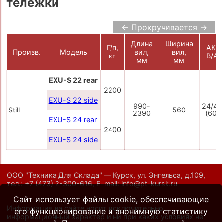
тележки
← Прокручивается →
Длина
Ширина
Г/п,
АКБ
Произв.
Модель
вил,
вил,
кг
В/А
мм
мм
EXU-S 22 rear
2200
EXU-S 22 side
990-
24/4
Still
560
2390
(600
EXU-S 24 rear
2400
EXU-S 24 side
ООО "Техника Для Склада" — Курск, ул. Энгельса, д.109,
тел.:
+7 (473) 2-300-616
,
E-mail:
info@pt-kursk.ru
Сайт использует файлы cookie, обеспечивающие
Информация на сайте носит исключительно
его функционирование и анонимную статистику
информационный характер и ни при каких условиях не