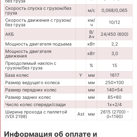
без груза
Скорость спуска с грузом/без
м/с
0,068/0,065
груза
Скорость движения с грузом/
км/
10/12
без груза
ч
В/
АКБ
24/450 (600)
Ач
Мощность двигателя подъема
кВт
2,2
Мощность двигателя
кВт
3,0
движения
Преодолимый наклон с
%
15
грузом/без груза
База колес
Y
мм
1617
Размер ведущего колеса
мм
250x100
Размер передних колес
мм
140x54
Размер задних колес
мм
85x80
Число колес спереди/сзади
1x+2/4
Ширина прохода с паллетой
2615 (2700) -
Ast
мм
(VDI 2198)
(l=1190)
Информация об оплате и