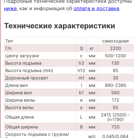
Подробные технические характеристики доступны
ниже
, как и информация об
оплате и доставке
.
Технические характеристики
Тип
самоходная
Г/п
Q
кг
2200
Центр загрузки
c
мм
500-1200
Высота подъема
h3
мм
130
Высота подъема (min)
h13
мм
85
Дорожный просвет
m1
мм
30
Длина вил
l
мм
990-2390
Ширина вил
b1
мм
560
Ширина вилы
e
мм
172
Высота вилы
s
мм
55
2415 (2500) -
Общая длина
L
мм
(l=1190)
Общая ширина
B
мм
720
Скорость подъема с грузом/
м/с
0,045/0,064