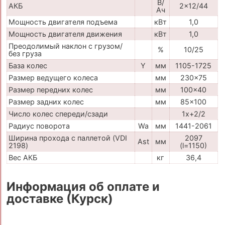
В/
АКБ
2x12/44
Ач
Мощность двигателя подъема
кВт
1,0
Мощность двигателя движения
кВт
1,0
Преодолимый наклон с грузом/
%
10/25
без груза
База колес
Y
мм
1105-1725
Размер ведущего колеса
мм
230x75
Размер передних колес
мм
100x40
Размер задних колес
мм
85x100
Число колес спереди/сзади
1x+2/2
Радиус поворота
Wa
мм
1441-2061
Ширина прохода с паллетой (VDI
2097
Ast
мм
2198)
(l=1150)
Вес АКБ
кг
36,4
Информация об оплате и
доставке (Курск)