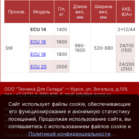
Длина
Ширина
Г/п,
АКБ,
Произв.
Модель
вил,
вил,
кг
В/Ач
мм
мм
ECU 14
1400
2x12/44
ECU 16
1600
980-
24/110
Still
520-680
1600
(150)
ECU 18
1800
24/200
ECU 20
2000
(250)
ООО "Техника Для Склада" — Курск, ул. Энгельса, д.109,
тел.:
+7 (473) 2-300-616
,
E-mail:
info@pt-kursk.ru
Сайт использует файлы cookie, обеспечивающие
Информация на сайте носит исключительно
его функционирование и анонимную статистику
информационный характер и ни при каких условиях не
посещений. Продолжая использование сайта, вы
является публичной офертой.
Политика
конфиденциальности
.
соглашаетесь с использованием файлов cookie и
Политикой конфиденциальности
Производители оставляют за собой право вносить