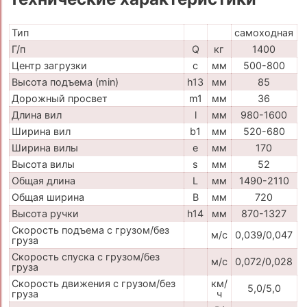
Тип
самоходная
Г/п
Q
кг
1400
Центр загрузки
c
мм
500-800
Высота подъема (min)
h13
мм
85
Дорожный просвет
m1
мм
36
Длина вил
l
мм
980-1600
Ширина вил
b1
мм
520-680
Ширина вилы
e
мм
170
Высота вилы
s
мм
52
Общая длина
L
мм
1490-2110
Общая ширина
B
мм
720
Высота ручки
h14
мм
870-1327
Скорость подъема с грузом/без
м/с
0,039/0,047
груза
Скорость спуска с грузом/без
м/с
0,072/0,028
груза
Скорость движения с грузом/без
км/
5,0/5,0
груза
ч