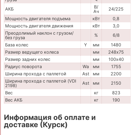
В/
АКБ
24/225
Ач
Мощность двигателя подъема
кВт
0,8
Мощность двигателя движения
кВт
3,0
Преодолимый наклон с грузом/
%
6/8
без груза
База колес
Y
мм
1480
Размер ведущего колеса
мм
248х75
Размер задних колес
мм
100х40
Радиус поворота
Wa
мм
1755
Ширина прохода с паллетой
Ast
мм
2200
Ширина прохода с паллетой (VDI
Ast
мм
2150
2198)
Вес
кг
823
Вес АКБ
кг
190
Информация об оплате и
доставке (Курск)