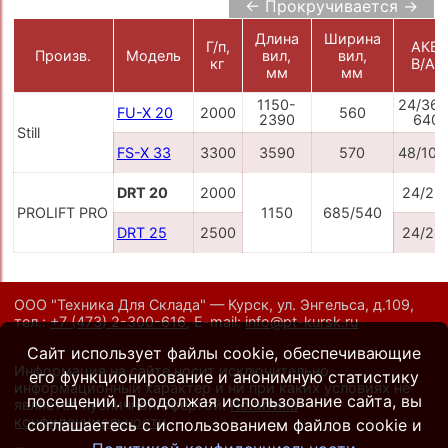
← Прокручивается →
Длина
Ширина
Г/п,
АКБ,
Произв.
Модель
вил,
вил,
кг
В/Ач
мм
мм
1150-
24/360
FU-X 20
2000
560
2390
640
Still
FS-X 33
3300
3590
570
48/100
DRT 20
2000
24/22
PROLIFT PRO
1150
685/540
DRT 25
2500
24/24
ООО "Техника Для Склада" — Курск, ул. Энгельса, д.109,
тел.:
+7 (473) 2-300-616
,
E-mail:
info@pt-kursk.ru
Сайт использует файлы cookie, обеспечивающие
Информация на сайте носит исключительно
его функционирование и анонимную статистику
информационный характер и ни при каких условиях не
посещений. Продолжая использование сайта, вы
является публичной офертой.
Политика
конфиденциальности
.
соглашаетесь с использованием файлов cookie и