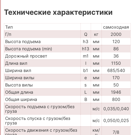
Технические характеристики
Тип
самоходная
Г/п
Q
кг
2000
Высота подъема
h3
мм
120
Высота подъема (min)
h13
мм
86
Дорожный просвет
m1
мм
36
Длина вил
l
мм
1150
Ширина вил
b1
мм
685/540
Ширина вилы
e
мм
170
Высота вилы
s
мм
50
Общая длина
L
мм
1946
Общая ширина
B
мм
800
Скорость подъема с грузом/без
м/с
0,035/0,040
груза
Скорость спуска с грузом/без
м/с
0,050/0,025
груза
Скорость движения с грузом/без
км/
7/8
груза
ч