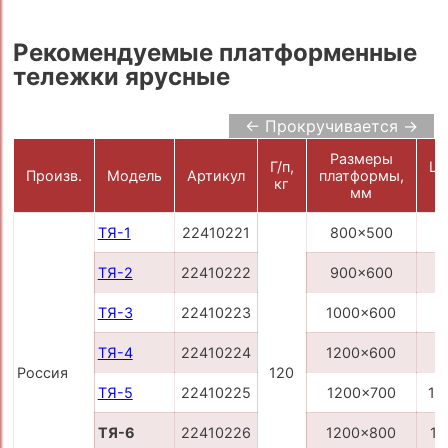
Рекомендуемые платформенные
тележки ярусные
← Прокручивается →
Размеры
Г/п,
Це
Произв.
Модель
Артикул
платформы,
кг
р
мм
ТЯ-1
22410221
800x500
7
ТЯ-2
22410222
900x600
8
ТЯ-3
22410223
1000x600
8
ТЯ-4
22410224
1200x600
9
Россия
120
ТЯ-5
22410225
1200x700
10
ТЯ-6
22410226
1200x800
11