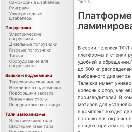
ТФЛ-5
Самоходные штабелеры
Ричтраки
Платформен
Узкопроходные
штабелеры
ламиниров
Погрузчики
Электрические
погрузчики
Дизельные погрузчики
В серии тележек ТФЛ 
Газовые погрузчики
платформы и стенки ру
Тягачи
Оборудование для
удобней в обращении.
погрузчиков
до 500 кг распределен
Вышки и подъемники
выбранного диаметра 
Телескопические вышки
Тележка имеет универ
Ножничные подъемники
колесных опор, как ев
Подборщики заказов
производителей. В ко
Подъемные столы
метизов для установк
Передвижные лестницы
в комплект входит дв
Тали и механизмы
порошковая окраска п
Электрические тали
воздухе при атмосфер
Шестеренчатые тали
Рычажные тали