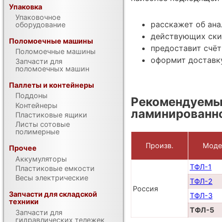
Упаковка
Упаковочное
расскажет об ан
оборудование
действующих ски
Поломоечные машины
предоставит счёт
Поломоечные машины
оформит доставку
Запчасти для
поломоечных машин
Паллеты и контейнеры
Поддоны
Рекомендуемы
Контейнеры
ламинированн
Пластиковые ящики
Листы сотовые
полимерные
Произв.
Моде
Прочее
Аккумуляторы
ТФЛ-1
Пластиковые емкости
Весы электрические
ТФЛ-2
Россия
Запчасти для складской
ТФЛ-3
техники
ТФЛ-5
Запчасти для
гидравлических тележек