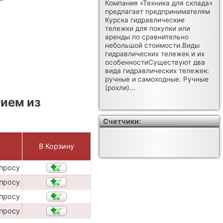
Компания «Техника для склада»
предлагает предпринимателям
Курска гидравлические
тележки для покупки или
аренды по сравнительно
небольшой стоимости.Виды
гидравлических тележек и их
особенностиСуществуют два
вида гидравлических тележек:
ручные и самоходные. Ручные
(рохли)...
ием из
Счетчики:
,
В Корзину
апросу
апросу
апросу
апросу