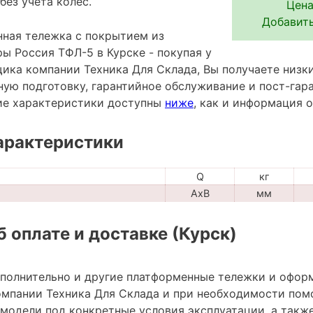
без учета колес.
Цена
Добавить
ная тележка с покрытием из
ы Россия ТФЛ-5 в Курске - покупая у
ика компании Техника Для Склада, Вы получаете низки
ную подготовку, гарантийное обслуживание и пост-гар
ие характеристики доступны
ниже
, как и информация 
арактеристики
Q
кг
AxB
мм
 оплате и доставке (Курск)
ополнительно и другие платформенные тележки и офор
мпании Техника Для Склада и при необходимости пом
модели под конкретные условия эксплуатации, а также