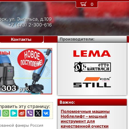
0
рск, ул. Энгельса, д.109
+7 (473) 2-300-616
Производители:
Контакты
›
Важно:
править эту страницу:
Поломоечные машины
Ноблелифт – мощный
инструмент для
ованной фанеры Россия
качественной очистки