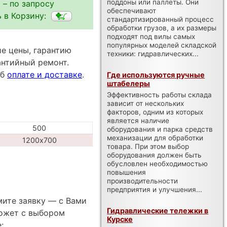
поддоны или паллеты. Они
 – по запросу
обеспечивают
 в Корзину:
стандартизированный процесс
обработки грузов, а их размеры
подходят под вилы самых
популярных моделей складской
е цены, гарантию
техники: гидравлических...
антийный ремонт.
об
оплате и доставке
.
Где используются ручные
штабелеры
Эффективность работы склада
зависит от нескольких
факторов, одним из которых
является наличие
500
оборудования и парка средств
механизации для обработки
1200х700
товара. При этом выбор
оборудования должен быть
обусловлен необходимостью
повышения
производительности
предприятия и улучшения...
мите заявку — с Вами
Гидравлические тележки в
ожет с выбором
Курске
: