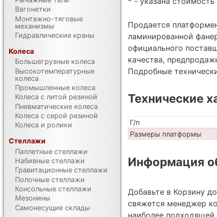
* - указана стоимость 
Вагонетки
Монтажно-тяговые
Продается платформен
механизмы
Гидравлические краны
ламинированной фанер
официального поставщ
Колеса
качества, предпродаж
Большегрузные колеса
Подробные техническ
Высокотемпературные
колеса
Промышленные колеса
Технические х
Колеса с литой резиной
Пневматические колеса
Колеса с серой резиной
Г/п
Колеса и ролики
Размеры платформы
Стеллажи
Паллетные стеллажи
Информация об
Набивные стеллажи
Гравитационные стеллажи
Полочные стеллажи
Консольные стеллажи
Добавьте в Корзину д
Мезонины
свяжется менеджер ко
Самонесущие склады
наиболее подходящей 