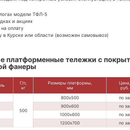
алогах модели ТФЛ-5
дках и акциях
 на оплату
 в Курске или области (возможен самовывоз)
е платформенные тележки с покрыт
ой фанеры
Г/п,
Размеры платформы,
Цена
ль
кг
мм
руб.
800х500
по з
900х600
по з
500
1000х600
по з
1200х700
по з