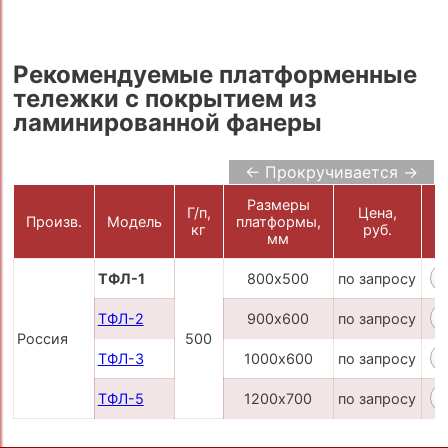
Рекомендуемые платформенные
тележки с покрытием из
ламинированной фанеры
← Прокручивается →
Размеры
Г/п,
Цена,
Произв.
Модель
платформы,
кг
руб.
К
мм
ТФЛ-1
800х500
по запросу
ТФЛ-2
900х600
по запросу
Россия
500
ТФЛ-3
1000х600
по запросу
ТФЛ-5
1200х700
по запросу