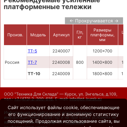
платформенные тележки
← Прокручивается →
Размеры
Г/п,
Це
Произв.
Модель
Артикул
платформы,
кг
р
мм
ТТ-5
2240007
1200x700
9
Россия
ТТ-7
2240008
800
1400x800
10
ТТ-10
2240009
1800x800
12
ООО "Техника Для Склада" — Курск, ул. Энгельса, д.109,
тел.:
+7 (473) 2-300-616
,
E-mail:
info@pt-kursk.ru
Сайт использует файлы cookie, обеспечивающие
Информация на сайте носит исключительно
его функционирование и анонимную статистику
информационный характер и ни при каких условиях не
посещений. Продолжая использование сайта, вы
является публичной офертой.
Политика
конфиденциальности
.