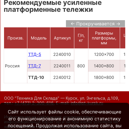
Рекомендуемые усиленные
платформенные тележки
← Прокручивается →
Размеры
Г/п,
Це
Произв.
Модель
Артикул
платформы,
кг
р
мм
ТТД-5
2240010
1200x700
12
Россия
ТТД-7
2240011
800
1400x800
13
ТТД-10
2240012
1800x800
15
ООО "Техника Для Склада" — Курск, ул. Энгельса, д.109,
тел.:
+7 (473) 2-300-616
,
E-mail:
info@pt-kursk.ru
Сайт использует файлы cookie, обеспечивающие
Информация на сайте носит исключительно
его функционирование и анонимную статистику
информационный характер и ни при каких условиях не
посещений. Продолжая использование сайта, вы
является публичной офертой.
Политика