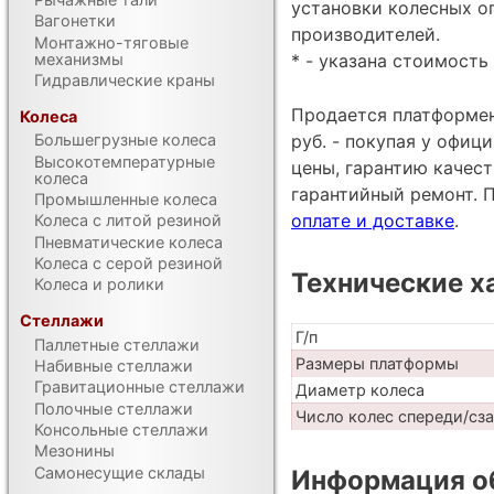
установки колесных оп
Вагонетки
производителей.
Монтажно-тяговые
* - указана стоимость 
механизмы
Гидравлические краны
Продается платформен
Колеса
руб. - покупая у офиц
Большегрузные колеса
Высокотемпературные
цены, гарантию качес
колеса
гарантийный ремонт. 
Промышленные колеса
оплате и доставке
.
Колеса с литой резиной
Пневматические колеса
Колеса с серой резиной
Технические х
Колеса и ролики
Стеллажи
Г/п
Паллетные стеллажи
Размеры платформы
Набивные стеллажи
Гравитационные стеллажи
Диаметр колеса
Полочные стеллажи
Число колес спереди/сз
Консольные стеллажи
Мезонины
Самонесущие склады
Информация об