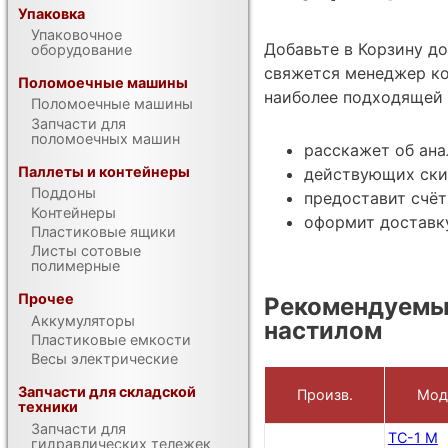
Упаковка
Упаковочное
Добавьте в Корзину д
оборудование
свяжется менеджер ко
Поломоечные машины
наиболее подходящей 
Поломоечные машины
Запчасти для
поломоечных машин
расскажет об ана
Паллеты и контейнеры
действующих ски
Поддоны
предоставит счёт
Контейнеры
оформит доставку
Пластиковые ящики
Листы сотовые
полимерные
Прочее
Рекомендуемы
Аккумуляторы
настилом
Пластиковые емкости
Весы электрические
Запчасти для складской
Произв.
Мод
техники
Запчасти для
ТС-1 М
гидравлических тележек