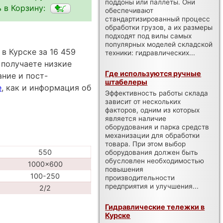
поддоны или паллеты. Они
 в Корзину:
обеспечивают
стандартизированный процесс
обработки грузов, а их размеры
подходят под вилы самых
популярных моделей складской
в Курске за 16 459
техники: гидравлических...
 получаете низкие
Где используются ручные
ние и пост-
штабелеры
е
, как и информация об
Эффективность работы склада
зависит от нескольких
факторов, одним из которых
является наличие
оборудования и парка средств
механизации для обработки
товара. При этом выбор
550
оборудования должен быть
обусловлен необходимостью
1000x600
повышения
100-250
производительности
предприятия и улучшения...
2/2
Гидравлические тележки в
Курске