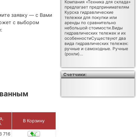
Компания «Техника для склада»
предлагает предпринимателям
Курска гидравлические
мите заявку — с Вами
тележки для покупки или
ожет с выбором
аренды по сравнительно
небольшой стоимости.Виды
:
гидравлических тележек и их
особенностиСуществуют два
вида гидравлических тележек:
ручные и самоходные. Ручные
(рохли)...
Счетчики:
ованным
а,
В Корзину
.
3 716