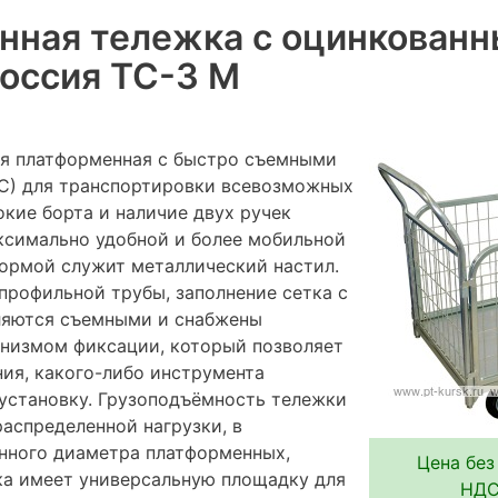
нная тележка с оцинкован
оссия ТС-3 М
я платформенная с быстро съемными
С) для транспортировки всевозможных
окие борта и наличие двух ручек
ксимально удобной и более мобильной
формой служит металлический настил.
профильной трубы, заполнение сетка с
ляются съемными и снабжены
низмом фиксации, который позволяет
ния, какого-либо инструмента
 установку. Грузоподъёмность тележки
распределенной нагрузки, в
нного диаметра платформенных,
Цена без
ка имеет универсальную площадку для
НДС 