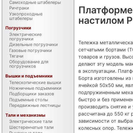
Самоходные штабелеры
Платформе
Ричтраки
Узкопроходные
настилом Р
штабелеры
Погрузчики
Электрические
погрузчики
Тележка металлическа
Дизельные погрузчики
сетчатыми бортами (Т
Газовые погрузчики
Тягачи
товаров и грузов. Выс
Оборудование для
делают эту модель ма
погрузчиков
в эксплуатации. Плат
Вышки и подъемники
Борта изготовлены из 
Телескопические вышки
ячейкой 50х50 мм, яв
Ножничные подъемники
подпружиненным меха
Подборщики заказов
быстро и без примене
Подъемные столы
Передвижные лестницы
производить снятие и
рассчитана до 550 кг 
Тали и механизмы
зависимости от выбра
Электрические тали
Шестеренчатые тали
колесных опор. Тележ
Рычажные тали