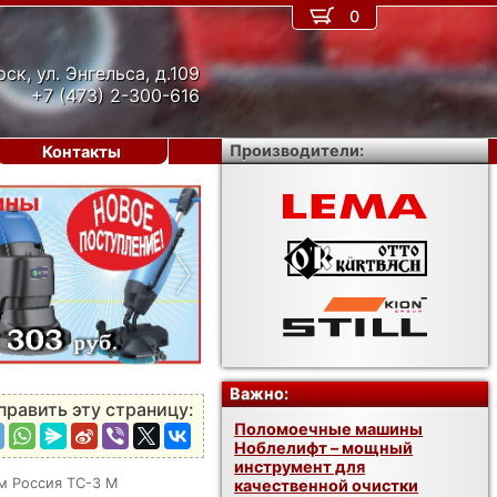
0
рск, ул. Энгельса, д.109
+7 (473) 2-300-616
Производители:
Контакты
›
Важно:
править эту страницу:
Поломоечные машины
Ноблелифт – мощный
инструмент для
м Россия ТС-3 М
качественной очистки