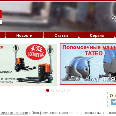
Ку
Новости
Статьи
Сервис
От
рменные тележки
›
Платформенная тележка с оцинкованным настило