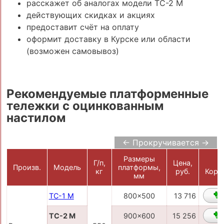
расскажет об аналогах модели ТС-2 М
действующих скидках и акциях
предоставит счёт на оплату
оформит доставку в Курске или области
(возможен самовывоз)
Рекомендуемые платформенные
тележки с оцинкованным
настилом
← Прокручивается →
Размеры
Г/п,
Цена,
В
Произв.
Модель
платформы,
кг
руб.
Корз
мм
ТС-1 М
800x500
13 716
ТС-2 М
900x600
15 256