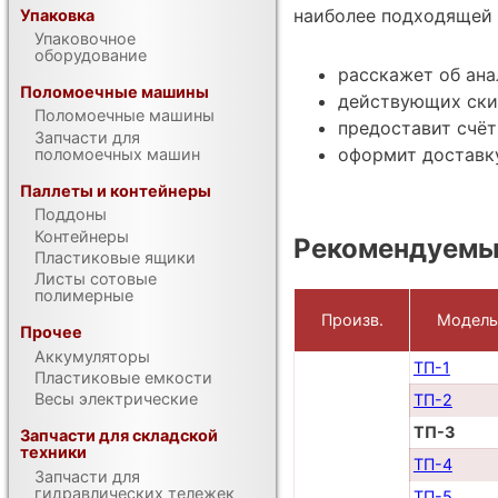
наиболее подходящей 
Упаковка
Упаковочное
оборудование
расскажет об ана
Поломоечные машины
действующих ски
Поломоечные машины
предоставит счёт
Запчасти для
оформит доставку
поломоечных машин
Паллеты и контейнеры
Поддоны
Контейнеры
Рекомендуемы
Пластиковые ящики
Листы сотовые
полимерные
Произв.
Модель
Прочее
Аккумуляторы
ТП-1
Пластиковые емкости
Весы электрические
ТП-2
ТП-3
Запчасти для складской
техники
ТП-4
Запчасти для
гидравлических тележек
ТП-5