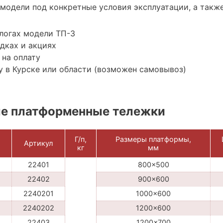
модели под конкретные условия эксплуатации, а также
логах модели ТП-3
дках и акциях
 на оплату
 в Курске или области (возможен самовывоз)
е платформенные тележки
Г/п,
Размеры платформы,
Артикул
кг
мм
22401
800x500
22402
900x600
2240201
1000x600
2240202
1200x600
22403
1200x700