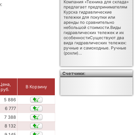
Компания «Техника для склада»
:
предлагает предпринимателям
Курска гидравлические
тележки для покупки или
аренды по сравнительно
небольшой стоимости.Виды
гидравлических тележек и их
особенностиСуществуют два
вида гидравлических тележек:
ручные и самоходные. Ручные
(рохли)...
Счетчики:
Цена,
В Корзину
руб.
5 886
6 777
7 388
8 132
9 145