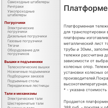
Самоходные штабелеры
Платформе
Ричтраки
Узкопроходные
штабелеры
Погрузчики
Платформенная тележк
Электрические
для транспортировки 
погрузчики
Дизельные погрузчики
платформы изготавлива
Газовые погрузчики
металлический лист то
Тягачи
трубы ⌀ 30мм., запол
Оборудование для
погрузчиков
тележки рассчитана до
зависимости от выбра
Вышки и подъемники
колесных опор. Тележ
Телескопические вышки
Ножничные подъемники
установки колесных оп
Подборщики заказов
производителей.Покра
Подъемные столы
высокотемпературная. 
Передвижные лестницы
* - указана стоимость 
Тали и механизмы
Электрические тали
Продается платформен
Шестеренчатые тали
388 руб. - покупая у
Рычажные тали