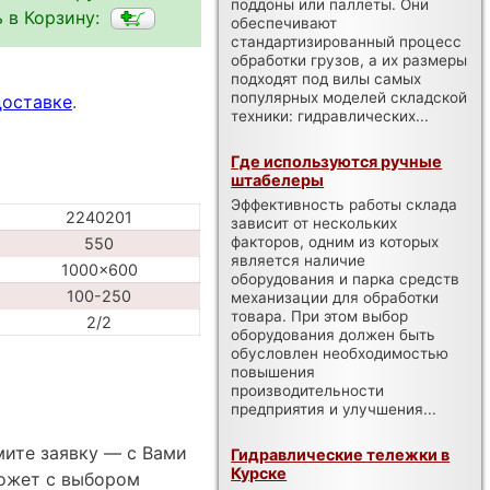
поддоны или паллеты. Они
 в Корзину:
обеспечивают
стандартизированный процесс
обработки грузов, а их размеры
подходят под вилы самых
популярных моделей складской
доставке
.
техники: гидравлических...
Где используются ручные
штабелеры
Эффективность работы склада
2240201
зависит от нескольких
факторов, одним из которых
550
является наличие
1000x600
оборудования и парка средств
100-250
механизации для обработки
товара. При этом выбор
2/2
оборудования должен быть
обусловлен необходимостью
повышения
производительности
предприятия и улучшения...
мите заявку — с Вами
Гидравлические тележки в
Курске
ожет с выбором