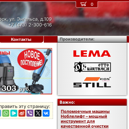
0
рск, ул. Энгельса, д.109
+7 (473) 2-300-616
Производители:
Контакты
›
Важно:
править эту страницу:
Поломоечные машины
Ноблелифт – мощный
инструмент для
качественной очистки