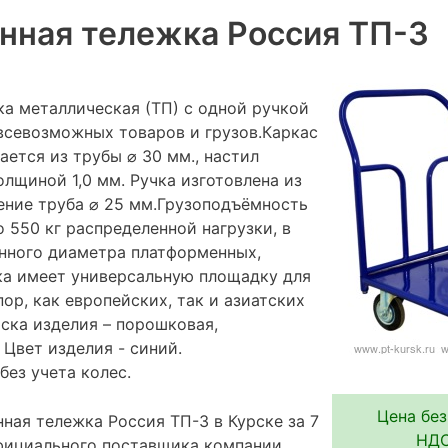
нная тележка Россия ТП-3
а металлическая (ТП) с одной ручкой
всевозможных товаров и грузов.Каркас
ется из трубы ⌀ 30 мм., настил
лщиной 1,0 мм. Ручка изготовлена из
нение труба ⌀ 25 мм.Грузоподъёмность
 550 кг распределенной нагрузки, в
нного диаметра платформенных,
ка имеет универсальную площадку для
ор, как европейских, так и азиатских
ска изделия – порошковая,
Цвет изделия - синий.
без учета колес.
Цена без
ная тележка Россия ТП-3 в Курске за 7
НДС
 официального поставщика компании