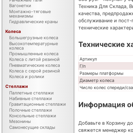
Вагонетки
Техника Для Склада, В
Монтажно-тяговые
качества, предпродаж
механизмы
обслуживание и пост-
Гидравлические краны
технические характе
Колеса
Большегрузные колеса
Технические х
Высокотемпературные
колеса
Промышленные колеса
Артикул
Колеса с литой резиной
Пневматические колеса
Г/п
Колеса с серой резиной
Размеры платформы
Колеса и ролики
Диаметр колеса
Стеллажи
Число колес спереди/сз
Паллетные стеллажи
Набивные стеллажи
Информация об
Гравитационные стеллажи
Полочные стеллажи
Консольные стеллажи
Мезонины
Добавьте в Корзину д
Самонесущие склады
свяжется менеджер ко