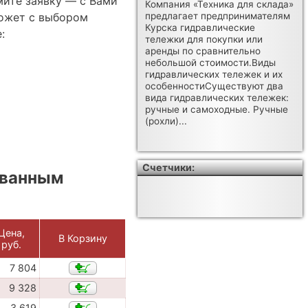
мите заявку — с Вами
Компания «Техника для склада»
ожет с выбором
предлагает предпринимателям
Курска гидравлические
:
тележки для покупки или
аренды по сравнительно
небольшой стоимости.Виды
гидравлических тележек и их
особенностиСуществуют два
вида гидравлических тележек:
ручные и самоходные. Ручные
(рохли)...
Счетчики:
ованным
Цена,
В Корзину
руб.
7 804
9 328
3 619