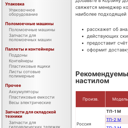
Добавьте в Корзину д
Упаковка
свяжется менеджер ко
Упаковочное
наиболее подходящей 
оборудование
Поломоечные машины
расскажет об ана
Поломоечные машины
Запчасти для
действующих ски
поломоечных машин
предоставит счёт
Паллеты и контейнеры
оформит доставку
Поддоны
Контейнеры
Пластиковые ящики
Листы сотовые
Рекомендуемы
полимерные
настилом
Прочее
Аккумуляторы
Пластиковые емкости
Произв.
Модель
Весы электрические
ТП-1 M
Запчасти для складской
техники
ТП-2 M
Запчасти для
Россия
гидравлических тележек
ТП-3 M