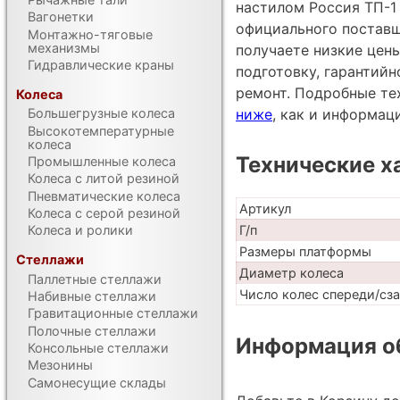
настилом Россия ТП-1 M
Вагонетки
официального поставщ
Монтажно-тяговые
механизмы
получаете низкие цен
Гидравлические краны
подготовку, гарантий
ремонт. Подробные те
Колеса
ниже
, как и информац
Большегрузные колеса
Высокотемпературные
колеса
Технические х
Промышленные колеса
Колеса с литой резиной
Пневматические колеса
Артикул
Колеса с серой резиной
Г/п
Колеса и ролики
Размеры платформы
Стеллажи
Диаметр колеса
Паллетные стеллажи
Число колес спереди/сз
Набивные стеллажи
Гравитационные стеллажи
Полочные стеллажи
Информация об
Консольные стеллажи
Мезонины
Самонесущие склады