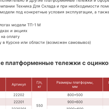
ополнительно и другие платформенные тележки и офор
мпании Техника Для Склада и при необходимости пом
модели под конкретные условия эксплуатации, а также
логах модели ТП-1 M
дках и акциях
 на оплату
 в Курске или области (возможен самовывоз)
е платформенные тележки с оцинк
Г/п,
Размеры платформы,
Артикул
кг
мм
22202
800x500
22201
900x600
550
2220201
1000x600