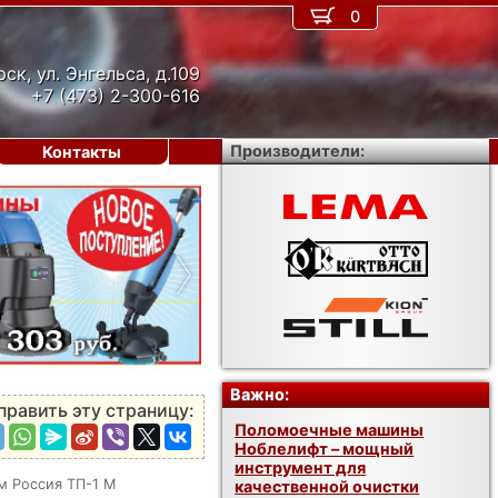
0
рск, ул. Энгельса, д.109
+7 (473) 2-300-616
Производители:
Контакты
›
Важно:
править эту страницу:
Поломоечные машины
Ноблелифт – мощный
инструмент для
м Россия ТП-1 M
качественной очистки