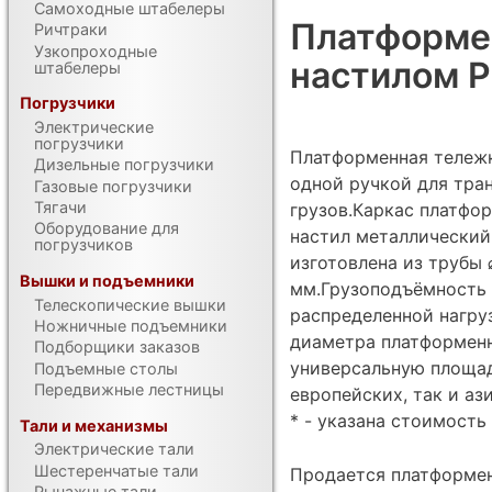
Самоходные штабелеры
Платформе
Ричтраки
Узкопроходные
настилом Р
штабелеры
Погрузчики
Электрические
погрузчики
Платформенная тележк
Дизельные погрузчики
одной ручкой для тра
Газовые погрузчики
Тягачи
грузов.Каркас платфор
Оборудование для
настил металлический 
погрузчиков
изготовлена из трубы 
Вышки и подъемники
мм.Грузоподъёмность 
Телескопические вышки
распределенной нагру
Ножничные подъемники
диаметра платформенн
Подборщики заказов
универсальную площад
Подъемные столы
Передвижные лестницы
европейских, так и аз
* - указана стоимость 
Тали и механизмы
Электрические тали
Шестеренчатые тали
Продается платформе
Рычажные тали