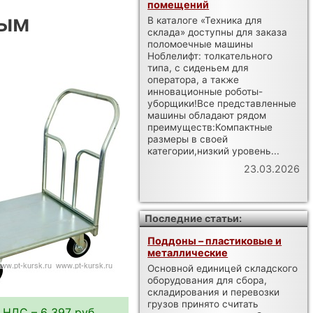
помещений
ным
В каталоге «Техника для
склада» доступны для заказа
поломоечные машины
Ноблелифт: толкательного
типа, с сиденьем для
оператора, а также
инновационные роботы-
уборщики!Все представленные
машины обладают рядом
преимуществ:Компактные
размеры в своей
категории,низкий уровень...
23.03.2026
Последние статьи:
Поддоны – пластиковые и
металлические
Основной единицей складского
оборудования для сбора,
складирования и перевозки
грузов принято считать
 НДС – 6 397 руб.