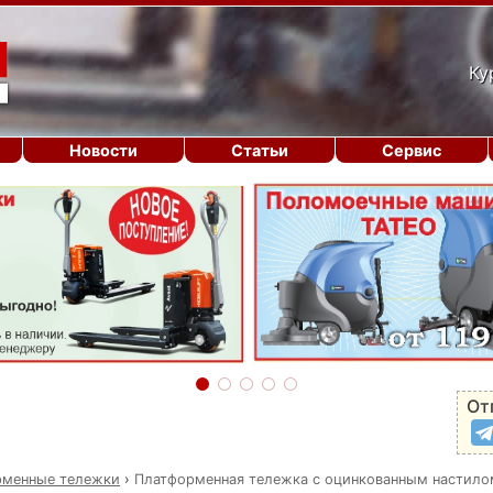
Ку
Новости
Статьи
Сервис
От
рменные тележки
›
Платформенная тележка с оцинкованным настило