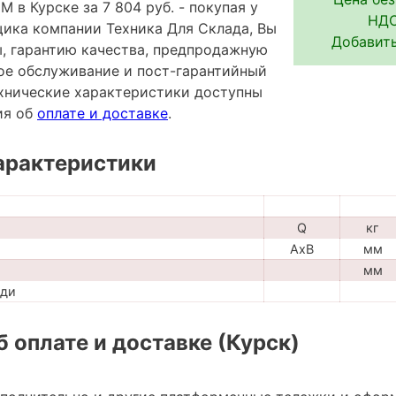
 в Курске за 7 804 руб. - покупая у
НДС
ика компании Техника Для Склада, Вы
Добавить
ы, гарантию качества, предпродажную
ное обслуживание и пост-гарантийный
хнические характеристики доступны
ия об
оплате и доставке
.
арактеристики
Q
кг
AxB
мм
мм
ади
 оплате и доставке (Курск)