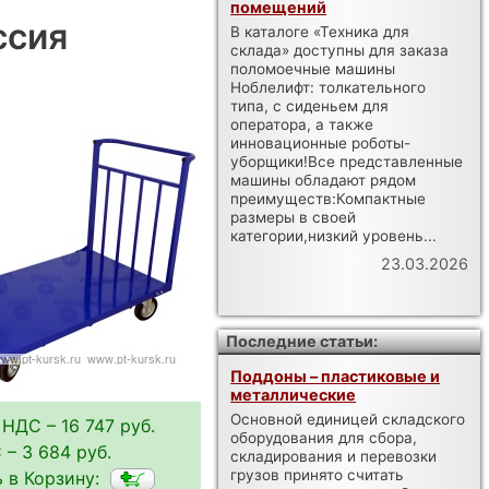
помещений
ссия
В каталоге «Техника для
склада» доступны для заказа
поломоечные машины
Ноблелифт: толкательного
типа, с сиденьем для
оператора, а также
инновационные роботы-
уборщики!Все представленные
машины обладают рядом
преимуществ:Компактные
размеры в своей
категории,низкий уровень...
23.03.2026
Последние статьи:
Поддоны – пластиковые и
металлические
Основной единицей складского
 НДС – 16 747 руб.
оборудования для сбора,
– 3 684 руб.
складирования и перевозки
грузов принято считать
 в Корзину: