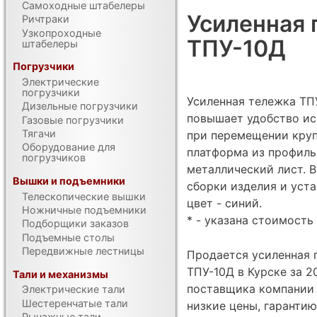
Самоходные штабелеры
Усиленная 
Ричтраки
Узкопроходные
ТПУ-10Д
штабелеры
Погрузчики
Электрические
погрузчики
Усиленная тележка ТП
Дизельные погрузчики
повышает удобство ис
Газовые погрузчики
Тягачи
при перемещении круп
Оборудование для
платформа из профиль
погрузчиков
металлический лист. 
Вышки и подъемники
сборки изделия и уста
Телескопические вышки
цвет - синий.
Ножничные подъемники
* - указана стоимость 
Подборщики заказов
Подъемные столы
Передвижные лестницы
Продается усиленная 
ТПУ-10Д в Курске за 2
Тали и механизмы
поставщика компании 
Электрические тали
Шестеренчатые тали
низкие цены, гарантию
Рычажные тали