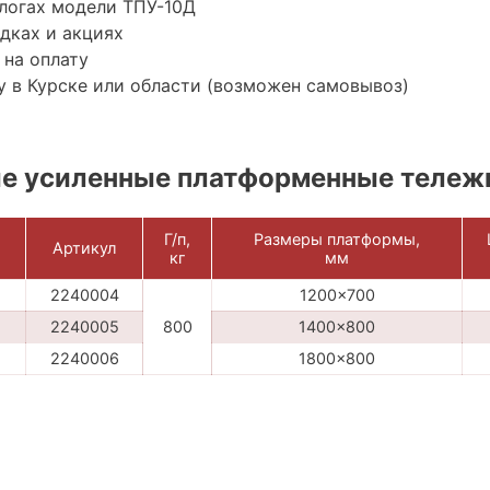
логах модели ТПУ-10Д
дках и акциях
 на оплату
 в Курске или области (возможен самовывоз)
е усиленные платформенные тележ
Г/п,
Размеры платформы,
Артикул
кг
мм
2240004
1200x700
2240005
800
1400x800
2240006
1800x800