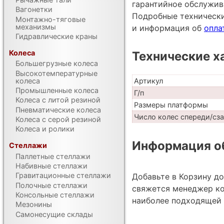
гарантийное обслужив
Вагонетки
Подробные техническ
Монтажно-тяговые
механизмы
и информация об
опла
Гидравлические краны
Колеса
Технические х
Большегрузные колеса
Высокотемпературные
колеса
Артикул
Промышленные колеса
Г/п
Колеса с литой резиной
Размеры платформы
Пневматические колеса
Число колес спереди/сз
Колеса с серой резиной
Колеса и ролики
Информация об
Стеллажи
Паллетные стеллажи
Набивные стеллажи
Гравитационные стеллажи
Добавьте в Корзину д
Полочные стеллажи
свяжется менеджер ко
Консольные стеллажи
наиболее подходящей 
Мезонины
Самонесущие склады