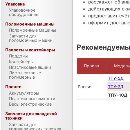
расскажет об ана
Упаковка
действующих ски
Упаковочное
оборудование
предоставит счёт
оформит доставку
Поломоечные машины
Поломоечные машины
Запчасти для
поломоечных машин
Рекомендуемы
Паллеты и контейнеры
Поддоны
Контейнеры
Произв.
Модель
Пластиковые ящики
Листы сотовые
полимерные
ТПУ-5Д
Прочее
Россия
ТПУ-7Д
Аккумуляторы
ТПУ-10Д
Пластиковые емкости
Весы электрические
Запчасти для складской
техники
Запчасти для
гидравлических тележек