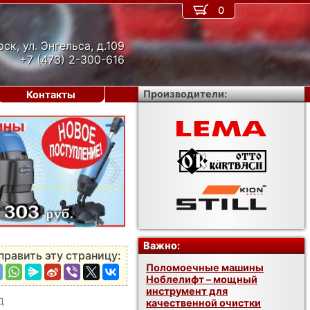
0
рск, ул. Энгельса, д.109
+7 (473) 2-300-616
Производители:
Контакты
›
Важно:
править эту страницу:
Поломоечные машины
Ноблелифт – мощный
инструмент для
Д
качественной очистки