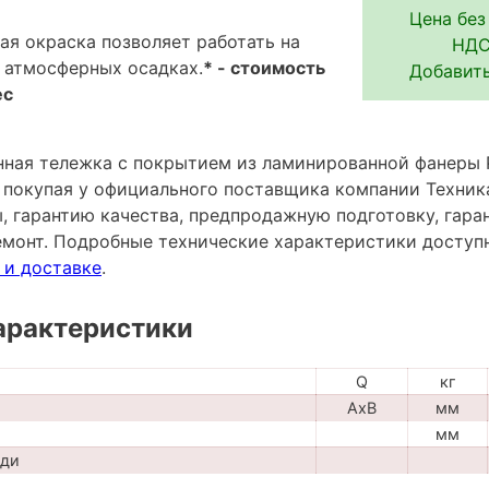
Цена без
я окраска позволяет работать на
НДС 
 атмосферных осадках.
* - стоимость
Добавить
ес
ная тележка с покрытием из ламинированной фанеры 
 - покупая у официального поставщика компании Техник
ы, гарантию качества, предпродажную подготовку, гар
емонт. Подробные технические характеристики досту
 и доставке
.
арактеристики
Q
кг
AxB
мм
мм
ади