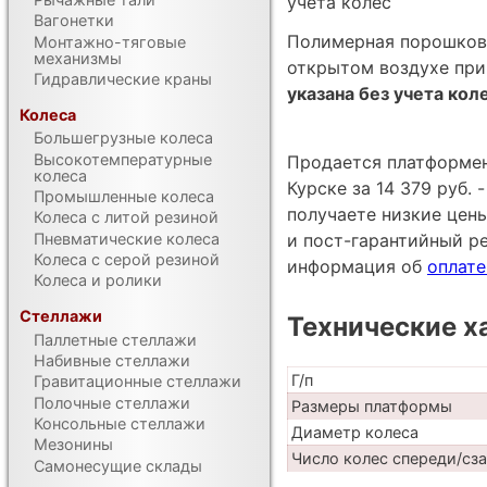
учета колес
Вагонетки
Полимерная порошкова
Монтажно-тяговые
механизмы
открытом воздухе при
Гидравлические краны
указана без учета кол
Колеса
Большегрузные колеса
Высокотемпературные
Продается платформен
колеса
Курске за 14 379 руб.
Промышленные колеса
получаете низкие цен
Колеса с литой резиной
Пневматические колеса
и пост-гарантийный р
Колеса с серой резиной
информация об
оплате
Колеса и ролики
Стеллажи
Технические х
Паллетные стеллажи
Набивные стеллажи
Г/п
Гравитационные стеллажи
Полочные стеллажи
Размеры платформы
Консольные стеллажи
Диаметр колеса
Мезонины
Число колес спереди/сз
Самонесущие склады