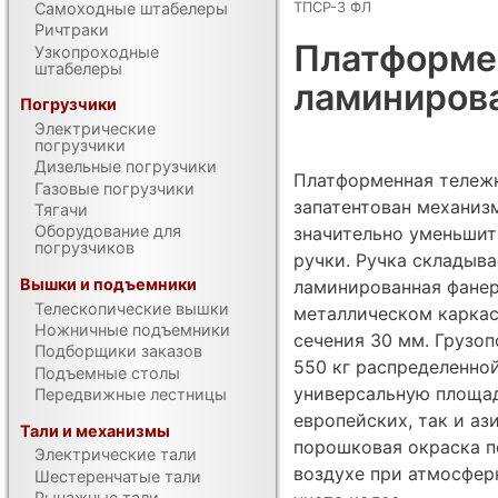
ТПСР-3 ФЛ
Самоходные штабелеры
Ричтраки
Платформен
Узкопроходные
штабелеры
ламиниров
Погрузчики
Электрические
погрузчики
Дизельные погрузчики
Платформенная тележк
Газовые погрузчики
запатентован механиз
Тягачи
Оборудование для
значительно уменьшит
погрузчиков
ручки. Ручка складыва
Вышки и подъемники
ламинированная фанер
Телескопические вышки
металлическом каркас
Ножничные подъемники
сечения 30 мм. Грузо
Подборщики заказов
550 кг распределенной
Подъемные столы
универсальную площад
Передвижные лестницы
европейских, так и а
Тали и механизмы
порошковая окраска п
Электрические тали
воздухе при атмосферн
Шестеренчатые тали
Рычажные тали