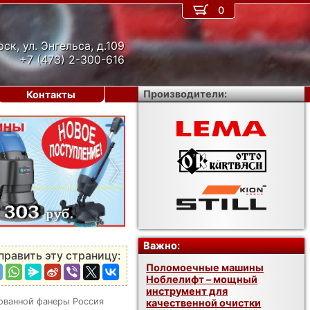
0
рск, ул. Энгельса, д.109
+7 (473) 2-300-616
Производители:
Контакты
›
Важно:
править эту страницу:
Поломоечные машины
Ноблелифт – мощный
инструмент для
ованной фанеры Россия
качественной очистки