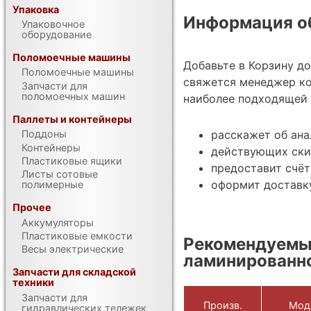
Упаковка
Информация об
Упаковочное
оборудование
Поломоечные машины
Добавьте в Корзину д
Поломоечные машины
свяжется менеджер ко
Запчасти для
поломоечных машин
наиболее подходящей 
Паллеты и контейнеры
Поддоны
расскажет об ан
Контейнеры
действующих ски
Пластиковые ящики
предоставит счёт
Листы сотовые
оформит доставку
полимерные
Прочее
Аккумуляторы
Пластиковые емкости
Рекомендуемы
Весы электрические
ламинированн
Запчасти для складской
техники
Запчасти для
Произв.
Мод
гидравлических тележек