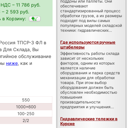
поддоны или паллеты. Они
 НДС – 11 786 руб.
обеспечивают
стандартизированный процесс
– 2 593 руб.
обработки грузов, а их размеры
 в Корзину:
подходят под вилы самых
популярных моделей складской
техники: гидравлических...
Россия ТПСР-3 ФЛ в
Где используются ручные
штабелеры
а Для Склада, Вы
Эффективность работы склада
антийное обслуживание
зависит от нескольких
пны
ниже
, как и
факторов, одним из которых
является наличие
оборудования и парка средств
механизации для обработки
товара. При этом выбор
оборудования должен быть
обусловлен необходимостью
повышения
550
производительности
1000x600
предприятия и улучшения...
100-250
Гидравлические тележки в
2/2
Курске