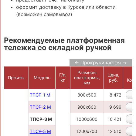
оформит доставку в Курске или области
(возможен самовывоз)
Рекомендуемые платформенная
тележка со складной ручкой
← Прокручивается →
Размеры
Г/п,
Цена,
Произв.
Модель
платформы,
кг
руб.
Кор
мм
ТПСР-1 М
800х500
8 472
ТПСР-2 М
900х600
9 699
ТПСР-3 М
1000х600
10 421
ТПСР-5 М
1200х700
12 510