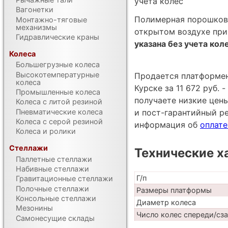
учета колес
Вагонетки
Полимерная порошкова
Монтажно-тяговые
механизмы
открытом воздухе при
Гидравлические краны
указана без учета кол
Колеса
Большегрузные колеса
Высокотемпературные
Продается платформен
колеса
Курске за 11 672 руб.
Промышленные колеса
получаете низкие цен
Колеса с литой резиной
Пневматические колеса
и пост-гарантийный р
Колеса с серой резиной
информация об
оплате
Колеса и ролики
Стеллажи
Технические х
Паллетные стеллажи
Набивные стеллажи
Г/п
Гравитационные стеллажи
Полочные стеллажи
Размеры платформы
Консольные стеллажи
Диаметр колеса
Мезонины
Число колес спереди/сз
Самонесущие склады