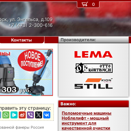
0
рск, ул. Энгельса, д.109
+7 (473) 2-300-616
Производители:
Контакты
›
Важно:
править эту страницу:
Поломоечные машины
Ноблелифт – мощный
инструмент для
ованной фанеры Россия
качественной очистки