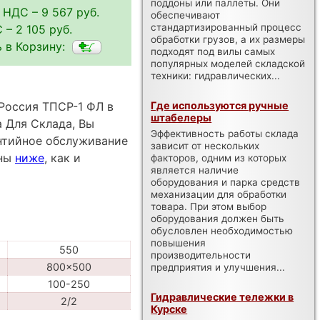
поддоны или паллеты. Они
 НДС – 9 567 руб.
обеспечивают
стандартизированный процесс
 – 2 105 руб.
обработки грузов, а их размеры
 в Корзину:
подходят под вилы самых
популярных моделей складской
техники: гидравлических...
Россия ТПСР-1 ФЛ в
Где используются ручные
штабелеры
а Для Склада, Вы
Эффективность работы склада
антийное обслуживание
зависит от нескольких
пны
ниже
, как и
факторов, одним из которых
является наличие
оборудования и парка средств
механизации для обработки
товара. При этом выбор
оборудования должен быть
обусловлен необходимостью
повышения
550
производительности
800x500
предприятия и улучшения...
100-250
Гидравлические тележки в
2/2
Курске