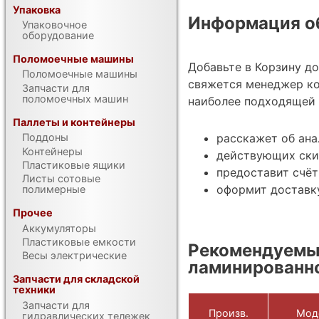
Упаковка
Информация об
Упаковочное
оборудование
Поломоечные машины
Добавьте в Корзину д
Поломоечные машины
свяжется менеджер ко
Запчасти для
поломоечных машин
наиболее подходящей 
Паллеты и контейнеры
Поддоны
расскажет об ана
Контейнеры
действующих ски
Пластиковые ящики
предоставит счёт
Листы сотовые
оформит доставку
полимерные
Прочее
Аккумуляторы
Пластиковые емкости
Рекомендуемы
Весы электрические
ламинированн
Запчасти для складской
техники
Запчасти для
Произв.
Мод
гидравлических тележек