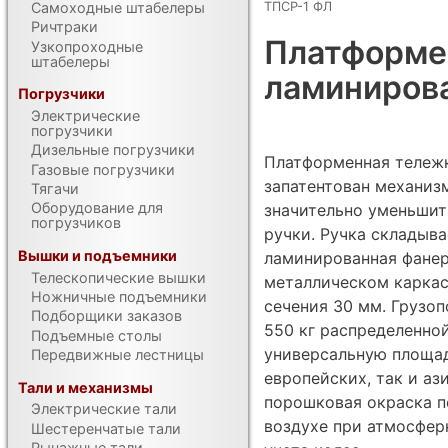
ТПСР-1 ФЛ
Самоходные штабелеры
Ричтраки
Платформен
Узкопроходные
штабелеры
ламиниров
Погрузчики
Электрические
погрузчики
Дизельные погрузчики
Платформенная тележк
Газовые погрузчики
запатентован механиз
Тягачи
Оборудование для
значительно уменьшит
погрузчиков
ручки. Ручка складыва
Вышки и подъемники
ламинированная фанер
Телескопические вышки
металлическом каркас
Ножничные подъемники
сечения 30 мм. Грузо
Подборщики заказов
550 кг распределенной
Подъемные столы
универсальную площад
Передвижные лестницы
европейских, так и а
Тали и механизмы
порошковая окраска п
Электрические тали
воздухе при атмосферн
Шестеренчатые тали
Рычажные тали