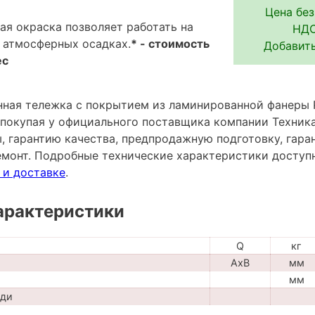
Цена без
я окраска позволяет работать на
НДС
 атмосферных осадках.
* - стоимость
Добавить
ес
ная тележка с покрытием из ламинированной фанеры 
 - покупая у официального поставщика компании Техник
ы, гарантию качества, предпродажную подготовку, гар
емонт. Подробные технические характеристики досту
 и доставке
.
арактеристики
Q
кг
AxB
мм
мм
ади