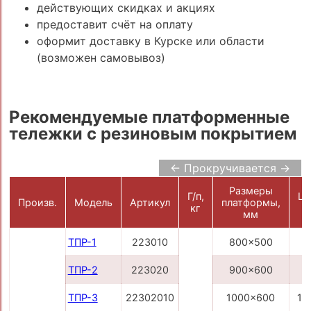
действующих скидках и акциях
предоставит счёт на оплату
оформит доставку в Курске или области
(возможен самовывоз)
Рекомендуемые платформенные
тележки с резиновым покрытием
← Прокручивается →
Размеры
Г/п,
Це
Произв.
Модель
Артикул
платформы,
кг
р
мм
ТПР-1
223010
800x500
7
ТПР-2
223020
900x600
9
ТПР-3
22302010
1000x600
10