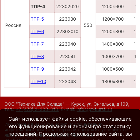
ТПР-4
22302020
1200x600
11
ТПР-5
223030
1200x700
13
Россия
550
ТПР-6
22303010
1200x800
14
ТПР-7
223040
1400x800
15
ТПР-8
223041
1000x700
11
ТПР-9
223042
1000x500
8
ТПР-10
223043
1800х800
19
ООО "Техника Для Склада" — Курск, ул. Энгельса, д.109,
тел.:
+7 (473) 2-300-616
,
E-mail:
info@pt-kursk.ru
Сайт использует файлы cookie, обеспечивающие
Информация на сайте носит исключительно
его функционирование и анонимную статистику
информационный характер и ни при каких условиях не
посещений. Продолжая использование сайта, вы
является публичной офертой.
Политика