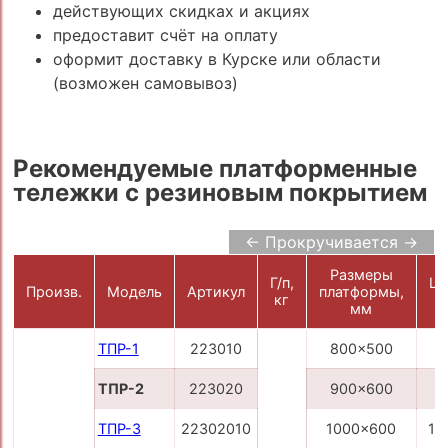
действующих скидках и акциях
предоставит счёт на оплату
оформит доставку в Курске или области
(возможен самовывоз)
Рекомендуемые платформенные
тележки с резиновым покрытием
← Прокручивается →
Размеры
Г/п,
Це
Произв.
Модель
Артикул
платформы,
кг
р
мм
ТПР-1
223010
800x500
7
ТПР-2
223020
900x600
9
ТПР-3
22302010
1000x600
10