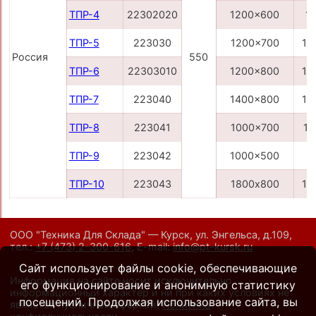
ТПР-4
22302020
1200x600
11
ТПР-5
223030
1200x700
13
Россия
550
ТПР-6
22303010
1200x800
14
ТПР-7
223040
1400x800
15
ТПР-8
223041
1000x700
11
ТПР-9
223042
1000x500
8
ТПР-10
223043
1800х800
19
ООО "Техника Для Склада" — Курск, ул. Энгельса, д.109,
тел.:
+7 (473) 2-300-616
,
E-mail:
info@pt-kursk.ru
Сайт использует файлы cookie, обеспечивающие
Информация на сайте носит исключительно
его функционирование и анонимную статистику
информационный характер и ни при каких условиях не
посещений. Продолжая использование сайта, вы
является публичной офертой.
Политика