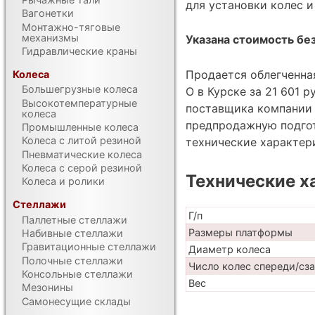
для установки колес и
Вагонетки
Монтажно-тяговые
механизмы
Указана стоимость без
Гидравлические краны
Продается облегченна
Колеса
Большегрузные колеса
О в Курске за 21 601 р
Высокотемпературные
поставщика компании Т
колеса
предпродажную подгот
Промышленные колеса
Колеса с литой резиной
технические характе
Пневматические колеса
Колеса с серой резиной
Технические х
Колеса и ролики
Стеллажи
Г/п
Паллетные стеллажи
Размеры платформы
Набивные стеллажи
Гравитационные стеллажи
Диаметр колеса
Полочные стеллажи
Число колес спереди/сз
Консольные стеллажи
Вес
Мезонины
Самонесущие склады