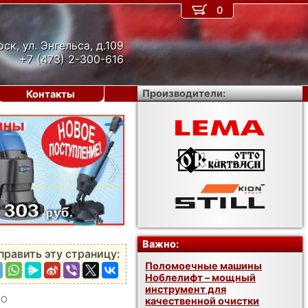
0
рск, ул. Энгельса, д.109
+7 (473) 2-300-616
Производители:
Контакты
›
Важно:
править эту страницу:
Поломоечные машины
Ноблелифт – мощный
инструмент для
-О
качественной очистки