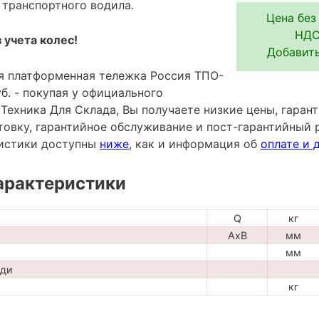
 транспортного водила.
Цена без
НДС 
 учета колес!
Добавить
я платформенная тележка Россия ТПО-
уб. - покупая у официального
ехника Для Склада, Вы получаете низкие цены, гарант
овку, гарантийное обслуживание и пост-гарантийный 
ристики доступны
ниже
, как и информация об
оплате и 
арактеристики
Q
кг
AxB
мм
мм
ади
кг