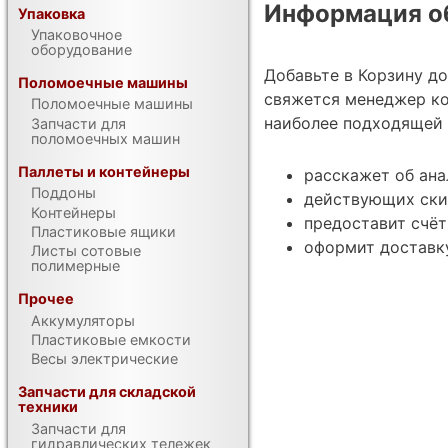
Информация об
Упаковка
Упаковочное
оборудование
Добавьте в Корзину д
Поломоечные машины
свяжется менеджер ко
Поломоечные машины
наиболее подходящей 
Запчасти для
поломоечных машин
Паллеты и контейнеры
расскажет об ан
Поддоны
действующих ски
Контейнеры
предоставит счёт
Пластиковые ящики
оформит доставку
Листы сотовые
полимерные
Прочее
Аккумуляторы
Пластиковые емкости
Весы электрические
Запчасти для складской
техники
Запчасти для
гидравлических тележек