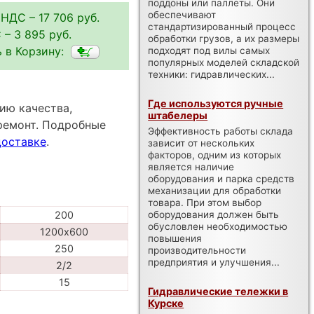
поддоны или паллеты. Они
обеспечивают
 НДС – 17 706 руб.
стандартизированный процесс
– 3 895 руб.
обработки грузов, а их размеры
 в Корзину:
подходят под вилы самых
популярных моделей складской
техники: гидравлических...
Где используются ручные
ию качества,
штабелеры
ремонт. Подробные
Эффективность работы склада
доставке
.
зависит от нескольких
факторов, одним из которых
является наличие
оборудования и парка средств
механизации для обработки
товара. При этом выбор
оборудования должен быть
200
обусловлен необходимостью
1200х600
повышения
250
производительности
предприятия и улучшения...
2/2
15
Гидравлические тележки в
Курске