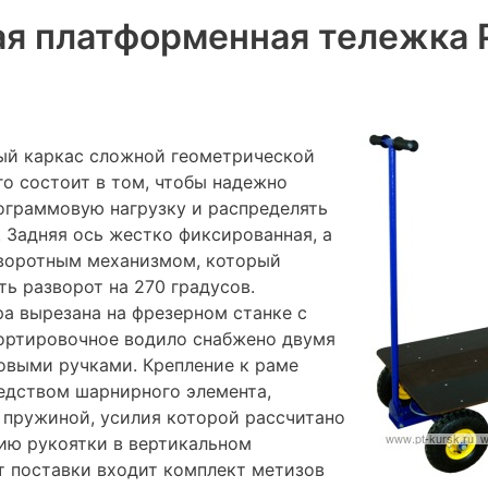
я платформенная тележка 
ый каркас сложной геометрической
го состоит в том, чтобы надежно
ограммовую нагрузку и распределять
. Задняя ось жестко фиксированная, а
оворотным механизмом, который
ь разворот на 270 градусов.
а вырезана на фрезерном станке с
ортировочное водило cнабжено двумя
выми ручками. Крепление к раме
едством шарнирного элемента,
 пружиной, усилия которой рассчитано
ию рукоятки в вертикальном
т поставки входит комплект метизов