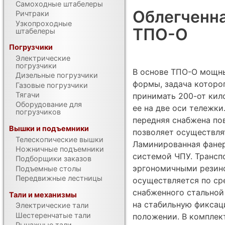
Самоходные штабелеры
Облегченна
Ричтраки
Узкопроходные
ТПО-О
штабелеры
Погрузчики
Электрические
погрузчики
В основе ТПО-О мощн
Дизельные погрузчики
формы, задача которо
Газовые погрузчики
Тягачи
принимать 200-от кил
Оборудование для
ее на две оси тележки
погрузчиков
передняя снабжена п
Вышки и подъемники
позволяет осуществлят
Телескопические вышки
Ламинированная фанер
Ножничные подъемники
системой ЧПУ. Трансп
Подборщики заказов
эргономичными резино
Подъемные столы
Передвижные лестницы
осуществляется по ср
снабженного стальной
Тали и механизмы
на стабильную фиксац
Электрические тали
Шестеренчатые тали
положении. В комплек
Рычажные тали