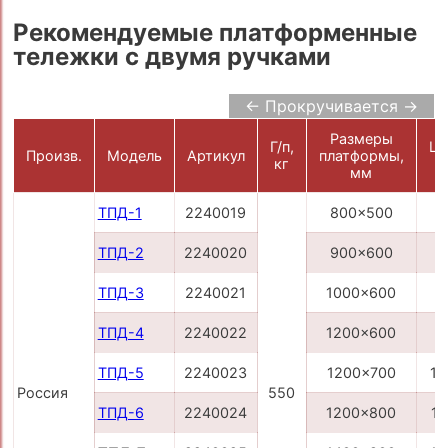
Рекомендуемые платформенные
тележки с двумя ручками
← Прокручивается →
Размеры
Г/п,
Це
Произв.
Модель
Артикул
платформы,
кг
р
мм
ТПД-1
2240019
800x500
7
ТПД-2
2240020
900x600
8
ТПД-3
2240021
1000x600
8
ТПД-4
2240022
1200x600
9
ТПД-5
2240023
1200x700
11
Россия
550
ТПД-6
2240024
1200x800
11