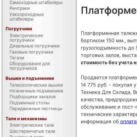
Самоходные штабелеры
Платформе
Ричтраки
Узкопроходные
штабелеры
Погрузчики
Платформенная тележ
Электрические
бортиком 150 мм., вып
погрузчики
Дизельные погрузчики
грузоподъемность до 5
Газовые погрузчики
торговых залов, выста
Тягачи
стоимость без учета к
Оборудование для
погрузчиков
Продается платформен
Вышки и подъемники
14 775 руб. - покупая
Телескопические вышки
Ножничные подъемники
Техника Для Склада, В
Подборщики заказов
качества, предпродаж
Подъемные столы
обслуживание и пост-
Передвижные лестницы
технические характе
Тали и механизмы
информация об
оплате
Электрические тали
Шестеренчатые тали
Рычажные тали