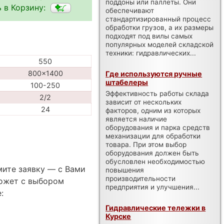
поддоны или паллеты. Они
 в Корзину:
обеспечивают
стандартизированный процесс
обработки грузов, а их размеры
подходят под вилы самых
популярных моделей складской
техники: гидравлических...
550
800x1400
Где используются ручные
штабелеры
100-250
Эффективность работы склада
2/2
зависит от нескольких
24
факторов, одним из которых
является наличие
оборудования и парка средств
механизации для обработки
товара. При этом выбор
оборудования должен быть
обусловлен необходимостью
мите заявку — с Вами
повышения
производительности
ожет с выбором
предприятия и улучшения...
:
Гидравлические тележки в
Курске