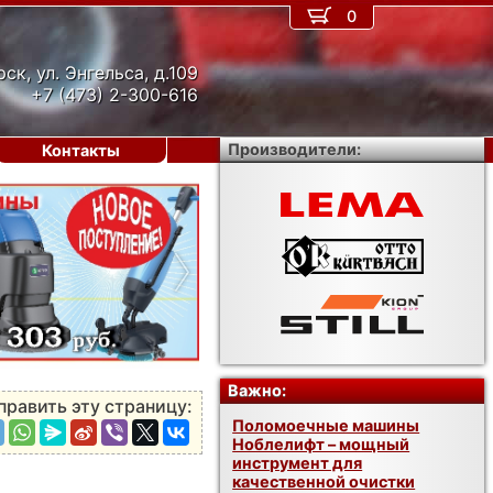
0
рск, ул. Энгельса, д.109
+7 (473) 2-300-616
Производители:
Контакты
›
Важно:
править эту страницу:
Поломоечные машины
Ноблелифт – мощный
инструмент для
качественной очистки