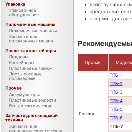
Упаковка
действующих ски
Упаковочное
предоставит счёт
оборудование
оформит доставку
Поломоечные машины
Поломоечные машины
Запчасти для
поломоечных машин
Рекомендуемы
Паллеты и контейнеры
Поддоны
Произв.
Модель
Контейнеры
Пластиковые ящики
Листы сотовые
ТПБ-1
полимерные
ТПБ-2
Прочее
ТПБ-3
Аккумуляторы
Пластиковые емкости
ТПБ-4
Весы электрические
ТПБ-5
Россия
Запчасти для складской
ТПБ-6
техники
Запчасти для
ТПБ-7
гидравлических тележек