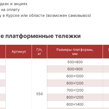
дках и акциях
 на оплату
 в Курске или области (возможен самовывоз)
е платформенные тележки
Г/п,
Размеры платформы,
Артикул
кг
мм
500x800
600x900
600x1000
600x1200
700x1200
550
800x1200
800x1400