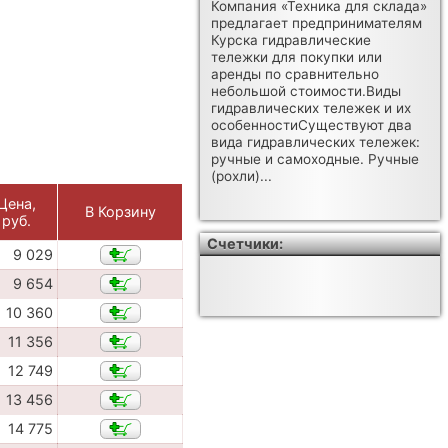
Компания «Техника для склада»
предлагает предпринимателям
Курска гидравлические
тележки для покупки или
аренды по сравнительно
небольшой стоимости.Виды
гидравлических тележек и их
особенностиСуществуют два
вида гидравлических тележек:
ручные и самоходные. Ручные
(рохли)...
Цена,
В Корзину
руб.
Счетчики:
9 029
9 654
10 360
11 356
12 749
13 456
14 775