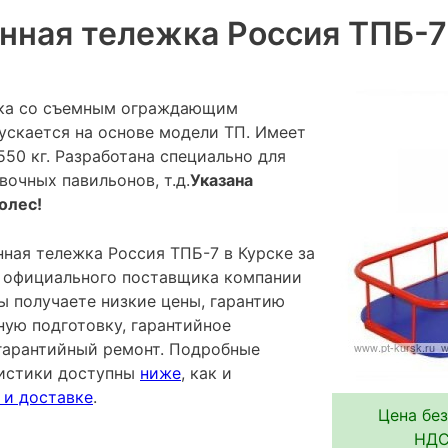
нная тележка Россия ТПБ-7
ка сo съемным ограждающим
ускается на основе модели ТП. Имеет
50 кг. Разработана специально для
вочных павильонов, т.д.
Указана
олес!
ная тележка Россия ТПБ-7 в Курске за
 у официального поставщика компании
ы получаете низкие цены, гарантию
ную подготовку, гарантийное
гарантийный ремонт. Подробные
ристики доступны
ниже
, как и
 и доставке
.
Цена без
НДС 