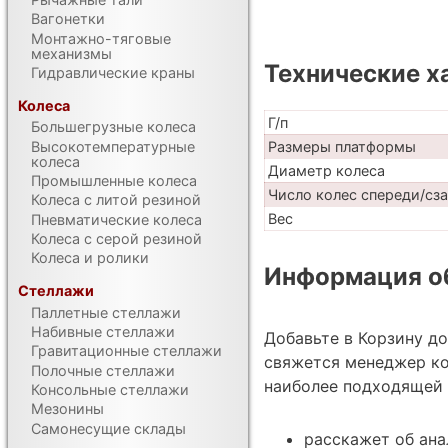
Вагонетки
Монтажно-тяговые
механизмы
Технические х
Гидравлические краны
Колеса
Г/п
Большегрузные колеса
Высокотемпературные
Размеры платформы
колеса
Диаметр колеса
Промышленные колеса
Число колес спереди/сз
Колеса с литой резиной
Вес
Пневматические колеса
Колеса с серой резиной
Колеса и ролики
Информация об
Стеллажи
Паллетные стеллажи
Набивные стеллажи
Добавьте в Корзину д
Гравитационные стеллажи
свяжется менеджер ко
Полочные стеллажи
наиболее подходящей 
Консольные стеллажи
Мезонины
Самонесущие склады
расскажет об ана