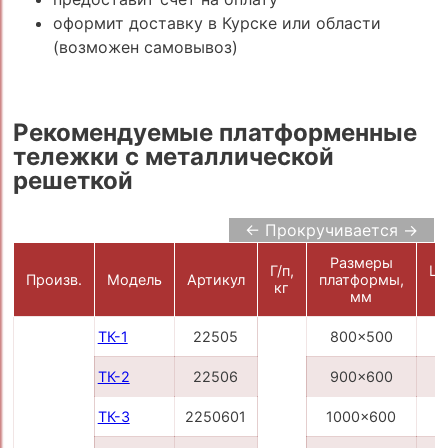
оформит доставку в Курске или области
(возможен самовывоз)
Рекомендуемые платформенные
тележки с металлической
решеткой
← Прокручивается →
Размеры
Г/п,
Це
Произв.
Модель
Артикул
платформы,
кг
р
мм
ТК-1
22505
800x500
4
ТК-2
22506
900x600
5
ТК-3
2250601
1000x600
5