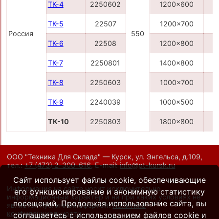
ТК-4
2250602
1200x600
6
ТК-5
22507
1200x700
7
Россия
550
ТК-6
22508
1200x800
7
ТК-7
2250801
1400x800
8
ТК-8
2250603
1000x700
6
ТК-9
2240039
1000x500
5
ТК-10
2250803
1800x800
8
ООО "Техника Для Склада" — Курск, ул. Энгельса, д.109,
тел.:
+7 (473) 2-300-616
,
E-mail:
info@pt-kursk.ru
Сайт использует файлы cookie, обеспечивающие
Информация на сайте носит исключительно
его функционирование и анонимную статистику
информационный характер и ни при каких условиях не
посещений. Продолжая использование сайта, вы
является публичной офертой.
Политика
конфиденциальности
.
соглашаетесь с использованием файлов cookie и