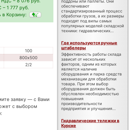
 НДС – 8 076 руб.
поддоны или паллеты. Они
обеспечивают
 – 1 777 руб.
стандартизированный процесс
 в Корзину:
обработки грузов, а их размеры
подходят под вилы самых
популярных моделей складской
техники: гидравлических...
Где используются ручные
штабелеры
100
Эффективность работы склада
800х500
зависит от нескольких
факторов, одним из которых
2/2
является наличие
оборудования и парка средств
механизации для обработки
товара. При этом выбор
оборудования должен быть
обусловлен необходимостью
повышения
мите заявку — с Вами
производительности
ожет с выбором
предприятия и улучшения...
:
Гидравлические тележки в
Курске