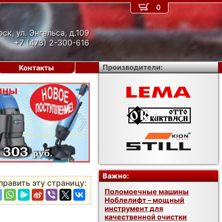
0
рск, ул. Энгельса, д.109
+7 (473) 2-300-616
Производители:
Контакты
›
Важно:
править эту страницу:
Поломоечные машины
Ноблелифт – мощный
инструмент для
качественной очистки