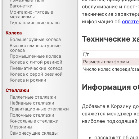
Вагонетки
обслуживание и пост-
Монтажно-тяговые
технические характе
механизмы
информация об
оплате
Гидравлические краны
Колеса
Технические х
Большегрузные колеса
Высокотемпературные
колеса
Г/п
Промышленные колеса
Размеры платформы
Колеса с литой резиной
Пневматические колеса
Число колес спереди/сз
Колеса с серой резиной
Колеса и ролики
Информация об
Стеллажи
Паллетные стеллажи
Набивные стеллажи
Добавьте в Корзину д
Гравитационные стеллажи
свяжется менеджер ко
Полочные стеллажи
наиболее подходящей 
Консольные стеллажи
Мезонины
Самонесущие склады
расскажет об ана