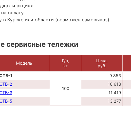
дках и акциях
 на оплату
 в Курске или области (возможен самовывоз)
е сервисные тележки
Г/п,
Цена,
Модель
кг
руб.
СТБ-1
9 853
СТБ-2
10 613
100
СТБ-3
11 419
СТБ-5
13 277