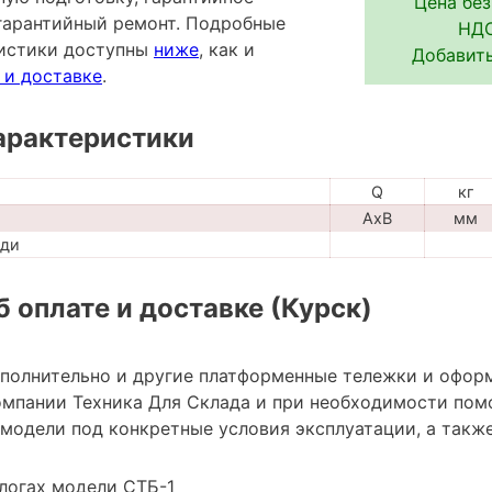
Цена без
гарантийный ремонт. Подробные
НДС
ристики доступны
ниже
, как и
Добавить
 и доставке
.
арактеристики
Q
кг
AxB
мм
ади
 оплате и доставке (Курск)
ополнительно и другие платформенные тележки и офор
мпании Техника Для Склада и при необходимости пом
модели под конкретные условия эксплуатации, а также
логах модели СТБ-1