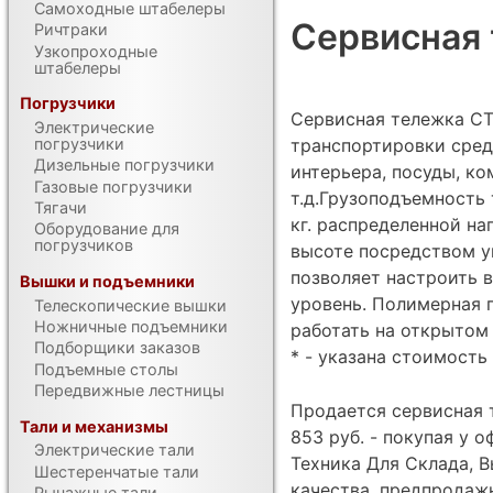
Самоходные штабелеры
Сервисная 
Ричтраки
Узкопроходные
штабелеры
Погрузчики
Сервисная тележка СТ
Электрические
транспортировки сред
погрузчики
Дизельные погрузчики
интерьера, посуды, ко
Газовые погрузчики
т.д.Грузоподъемность
Тягачи
кг. распределенной на
Оборудование для
погрузчиков
высоте посредством у
позволяет настроить 
Вышки и подъемники
уровень. Полимерная 
Телескопические вышки
Ножничные подъемники
работать на открытом
Подборщики заказов
* - указана стоимость 
Подъемные столы
Передвижные лестницы
Продается сервисная т
Тали и механизмы
853 руб. - покупая у
Электрические тали
Техника Для Склада, В
Шестеренчатые тали
качества, предпродаж
Рычажные тали