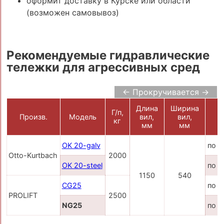
оформит доставку в Курске или области
(возможен самовывоз)
Рекомендуемые гидравлические
тележки для агрессивных сред
← Прокручивается →
Длина
Ширина
Г/п,
Ц
Произв.
Модель
вил,
вил,
кг
р
мм
мм
OK 20-galv
по з
Otto-Kurtbach
2000
OK 20-steel
по з
1150
540
CG25
по з
PROLIFT
2500
NG25
по з