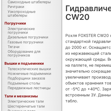
Самоходные штабелеры
Гидравличе
Ричтраки
Узкопроходные
CW20
штабелеры
Погрузчики
Электрические
погрузчики
Рохля FOXSTER CW20 
Дизельные погрузчики
стандартной гидравли
Газовые погрузчики
Тягачи
до 2000 кг. Оснащаетс
Оборудование для
из нержавеющей стали
погрузчиков
окружающей среды. Ве
Вышки и подъемники
на паллете, не переме
Телескопические вышки
значительно сокращае
Ножничные подъемники
увеличивает производ
Подборщики заказов
объектов хранения то
Подъемные столы
Передвижные лестницы
от -5ºС до +40ºС. За
встроенным ЗУ. Данны
Тали и механизмы
табло.
Электрические тали
Шестеренчатые тали
Рычажные тали