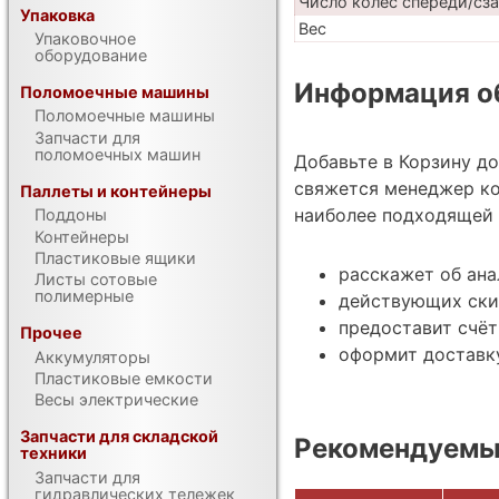
Число колес спереди/сз
Упаковка
Вес
Упаковочное
оборудование
Информация об
Поломоечные машины
Поломоечные машины
Запчасти для
поломоечных машин
Добавьте в Корзину д
свяжется менеджер ко
Паллеты и контейнеры
наиболее подходящей 
Поддоны
Контейнеры
Пластиковые ящики
расскажет об ан
Листы сотовые
полимерные
действующих ски
предоставит счёт
Прочее
оформит доставку
Аккумуляторы
Пластиковые емкости
Весы электрические
Запчасти для складской
Рекомендуемые
техники
Запчасти для
гидравлических тележек