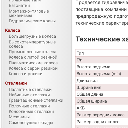
Продается гидравличе
Вагонетки
поставщика компании Т
Монтажно-тяговые
механизмы
предпродажную подгот
Гидравлические краны
технические характе
Колеса
Большегрузные колеса
Технические х
Высокотемпературные
колеса
Промышленные колеса
Тип
Колеса с литой резиной
Г/п
Пневматические колеса
Высота подъема
Колеса с серой резиной
Высота подъема (min)
Колеса и ролики
Длина вил
Стеллажи
Ширина вил
Паллетные стеллажи
Общая длина
Набивные стеллажи
Гравитационные стеллажи
Общая ширина
Полочные стеллажи
АКБ
Консольные стеллажи
Размер передних колес
Мезонины
Размер задних колес
Самонесущие склады