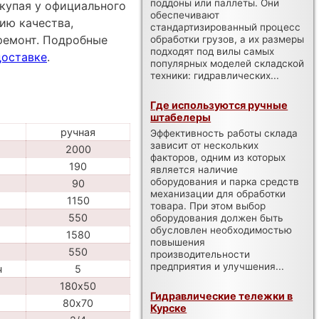
поддоны или паллеты. Они
купая у официального
обеспечивают
ию качества,
стандартизированный процесс
ремонт. Подробные
обработки грузов, а их размеры
подходят под вилы самых
доставке
.
популярных моделей складской
техники: гидравлических...
Где используются ручные
штабелеры
ручная
Эффективность работы склада
зависит от нескольких
2000
факторов, одним из которых
190
является наличие
оборудования и парка средств
90
механизации для обработки
1150
товара. При этом выбор
550
оборудования должен быть
обусловлен необходимостью
1580
повышения
550
производительности
предприятия и улучшения...
ч
5
180х50
Гидравлические тележки в
80х70
Курске