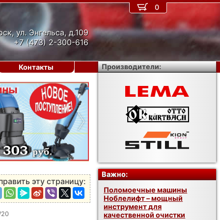
0
рск, ул. Энгельса, д.109
+7 (473) 2-300-616
Производители:
Контакты
›
Важно:
править эту страницу:
Поломоечные машины
Ноблелифт – мощный
инструмент для
W20
качественной очистки