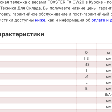
ская тележка с весами FOXSTER FX CW20 в Курске - по
ехника Для Склада, Вы получаете низкие цены, гарант
овку, гарантийное обслуживание и пост-гарантийный 
ристики доступны
ниже
, как и информация об
оплате и 
арактеристики
Q
кг
h3
мм
h13
мм
l
мм
b1
мм
L
мм
B
мм
В/А
мм
мм