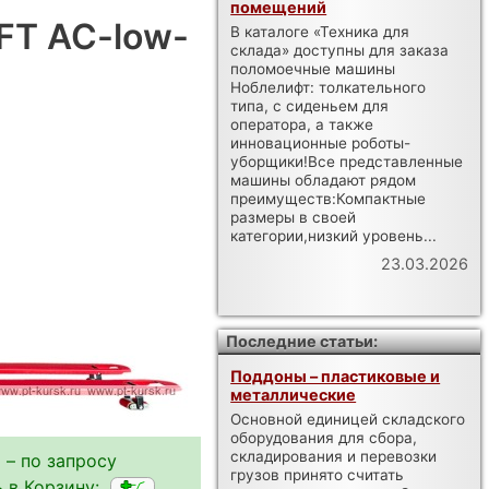
помещений
FT AC-low-
В каталоге «Техника для
склада» доступны для заказа
поломоечные машины
Ноблелифт: толкательного
типа, с сиденьем для
оператора, а также
инновационные роботы-
уборщики!Все представленные
машины обладают рядом
преимуществ:Компактные
размеры в своей
категории,низкий уровень...
23.03.2026
Последние статьи:
Поддоны – пластиковые и
металлические
Основной единицей складского
оборудования для сбора,
складирования и перевозки
 – по запросу
грузов принято считать
 в Корзину: