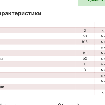
арактеристики
Q
к
h3
м
h13
м
l
м
b1
м
ми
b3
м
L
м
B
м
м
м
ади
к