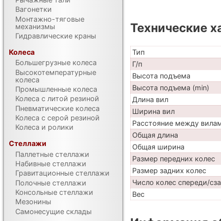
Вагонетки
Монтажно-тяговые
Технические х
механизмы
Гидравлические краны
Тип
Колеса
Большегрузные колеса
Г/п
Высокотемпературные
Высота подъема
колеса
Высота подъема (min)
Промышленные колеса
Колеса с литой резиной
Длина вил
Пневматические колеса
Ширина вил
Колеса с серой резиной
Расстояние между вила
Колеса и ролики
Общая длина
Стеллажи
Общая ширина
Паллетные стеллажи
Размер передних колес
Набивные стеллажи
Размер задних колес
Гравитационные стеллажи
Число колес спереди/сз
Полочные стеллажи
Консольные стеллажи
Вес
Мезонины
Самонесущие склады