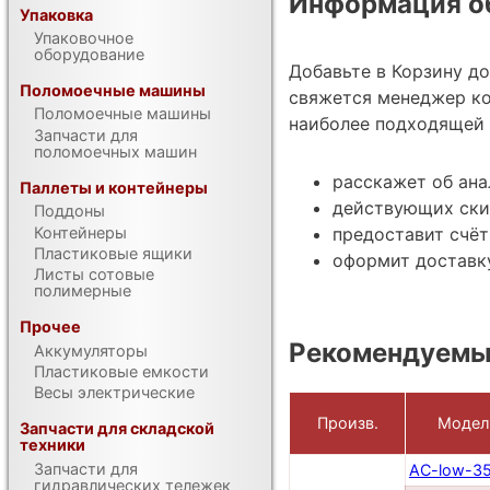
Информация об
Упаковка
Упаковочное
оборудование
Добавьте в Корзину д
Поломоечные машины
свяжется менеджер ко
Поломоечные машины
наиболее подходящей 
Запчасти для
поломоечных машин
расскажет об ана
Паллеты и контейнеры
действующих ски
Поддоны
Контейнеры
предоставит счёт
Пластиковые ящики
оформит доставку
Листы сотовые
полимерные
Прочее
Рекомендуемы
Аккумуляторы
Пластиковые емкости
Весы электрические
Произв.
Модел
Запчасти для складской
техники
Запчасти для
AC-low-3
гидравлических тележек