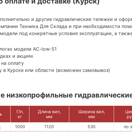
 оплате и доставке (Курск)
ополнительно и другие гидравлические тележки и офор
мпании Техника Для Склада и при необходимости пом
модели под конкретные условия эксплуатации, а также
логах модели AC-low-51
дках и акциях
 на оплату
 в Курске или области (возможен самовывоз)
е низкопрофильные гидравлически
Г/п,
Длина вил,
Ширина вил,
Це
ь
кг
мм
мм
ру
5
1000
1120
530
по 