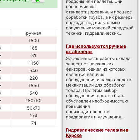
поддоны или паллеты. Они
обеспечивают
стандартизированный процесс
обработки грузов, а их размеры
подходят под вилы самых
популярных моделей складской
ручная
техники: гидравлических...
г
1500
Где используются ручные
м
165
штабелеры
м
51
Эффективность работы склада
м
1150
зависит от нескольких
факторов, одним из которых
м
540
является наличие
м
220
оборудования и парка средств
механизации для обработки
м
1550
товара. При этом выбор
м
540
оборудования должен быть
м
180х50
обусловлен необходимостью
повышения
м
50х70
производительности
2/4
предприятия и улучшения...
г
74
Гидравлические тележки в
Курске