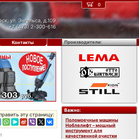
0
рск, ул. Энгельса, д.109
+7 (473) 2-300-616
Производители:
Контакты
›
Важно:
править эту страницу:
Поломоечные машины
Ноблелифт – мощный
инструмент для
1
качественной очистки