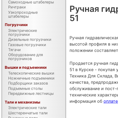
Самоходные штабелеры
Ручная гид
Ричтраки
Узкопроходные
51
штабелеры
Погрузчики
Электрические
погрузчики
Ручная гидравлическая
Дизельные погрузчики
высотой профиля в ни
Газовые погрузчики
Тягачи
положении составляет 
Оборудование для
погрузчиков
Продается ручная гид
Вышки и подъемники
51 в Курске - покупая
Телескопические вышки
Техника Для Склада, В
Ножничные подъемники
качества, предпродаж
Подборщики заказов
обслуживание и пост-
Подъемные столы
Передвижные лестницы
технические характе
информация об
оплате
Тали и механизмы
Электрические тали
Шестеренчатые тали
Рычажные тали