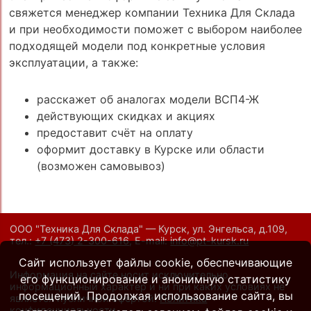
свяжется менеджер компании Техника Для Склада
и при необходимости поможет с выбором наиболее
подходящей модели под конкретные условия
эксплуатации, а также:
расскажет об аналогах модели ВСП4-Ж
действующих скидках и акциях
предоставит счёт на оплату
оформит доставку в Курске или области
(возможен самовывоз)
ООО "Техника Для Склада" — Курск, ул. Энгельса, д.109,
тел.:
+7 (473) 2-300-616
,
E-mail:
info@pt-kursk.ru
Сайт использует файлы cookie, обеспечивающие
Информация на сайте носит исключительно
его функционирование и анонимную статистику
информационный характер и ни при каких условиях не
посещений. Продолжая использование сайта, вы
является публичной офертой.
Политика
конфиденциальности
.