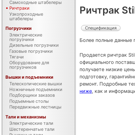
Самоходные штабелеры
Ричтрак Sti
Ричтраки
Узкопроходные
штабелеры
Спецификация
Погрузчики
Электрические
погрузчики
Более полные данные 
Дизельные погрузчики
Газовые погрузчики
Продается ричтрак Stil
Тягачи
официального поставщ
Оборудование для
погрузчиков
получаете низкие цен
подготовку, гарантий
Вышки и подъемники
ремонт. Подробные те
Телескопические вышки
Ножничные подъемники
ниже
, как и информац
Подборщики заказов
Подъемные столы
Передвижные лестницы
Тали и механизмы
Электрические тали
Шестеренчатые тали
Рычажные тали