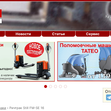
Ку
Новости
Статьи
Сервис
От
раки
›
Ричтрак Still FM-SE 16