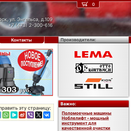
0
рск, ул. Энгельса, д.109
+7 (473) 2-300-616
Производители:
Контакты
›
Важно:
править эту страницу:
Поломоечные машины
Ноблелифт – мощный
инструмент для
качественной очистки