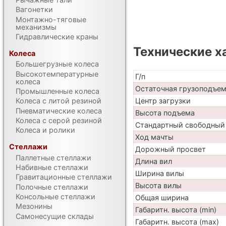
Вагонетки
Монтажно-тяговые
механизмы
Гидравлические краны
Технические х
Колеса
Большегрузные колеса
Высокотемпературные
Г/п
колеса
Остаточная грузоподъе
Промышленные колеса
Центр загрузки
Колеса с литой резиной
Пневматические колеса
Высота подъема
Колеса с серой резиной
Стандартный свободный
Колеса и ролики
Ход мачты
Стеллажи
Дорожный просвет
Паллетные стеллажи
Длина вил
Набивные стеллажи
Ширина вилы
Гравитационные стеллажи
Высота вилы
Полочные стеллажи
Консольные стеллажи
Общая ширина
Мезонины
Габаритн. высота (min)
Самонесущие склады
Габаритн. высота (max)