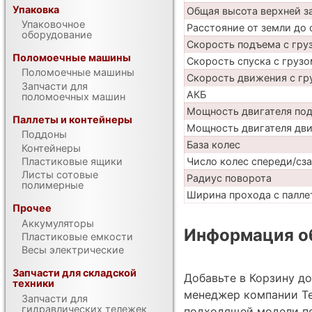
Упаковка
Общая высота верхней 
Упаковочное
Расстояние от земли до 
оборудование
Скорость подъема с груз
Поломоечные машины
Скорость спуска с грузо
Поломоечные машины
Скорость движения с гр
Запчасти для
АКБ
поломоечных машин
Мощность двигателя по
Паллеты и контейнеры
Мощность двигателя дв
Поддоны
База колес
Контейнеры
Число колес спереди/сз
Пластиковые ящики
Листы сотовые
Радиус поворота
полимерные
Ширина прохода с паллет
Прочее
Аккумуляторы
Информация об
Пластиковые емкости
Весы электрические
Запчасти для складской
Добавьте в Корзину д
техники
менеджер компании Те
Запчасти для
гидравлических тележек
подходящей модели по