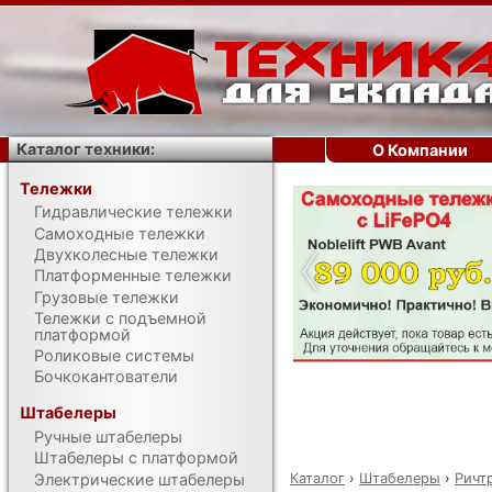
Каталог техники:
О Компании
Тележки
Гидравлические тележки
‹
Самоходные тележки
Двухколесные тележки
Платформенные тележки
Грузовые тележки
Тележки с подъемной
платформой
Роликовые системы
Бочкокантователи
Штабелеры
Ручные штабелеры
Штабелеры с платформой
Каталог
›
Штабелеры
›
Ричт
Электрические штабелеры