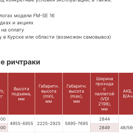
логах модели FM-SE 16
дках и акциях
 на оплату
 в Курске или области (возможен самовывоз)
е ричтраки
Ширина
прохода
Габаритн.
Габаритн.
Высота
с
/п,
высота
высота
АКБ,
подъема,
паллетой
кг
(min),
(max),
В/Ач
мм
(VDI
мм
мм
2198),
мм
400
2844
4955-6955
2225-2925
5695-7695
600
2849
48/56