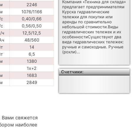
Компания «Техника для склада»
м
2246
предлагает предпринимателям
м
1076/1166
Курска гидравлические
тележки для покупки или
/с
0,40/0,66
аренды по сравнительно
/с
0,56/0,50
небольшой стоимости.Виды
гидравлических тележек и их
/ч
12,5/12,5
особенностиСуществуют два
Ач
48/560
вида гидравлических тележек:
Вт
14
ручные и самоходные. Ручные
(рохли)...
Вт
6,5
м
1380
1x+2
Счетчики:
м
1683
м
2849
с Вами свяжется
бором наиболее