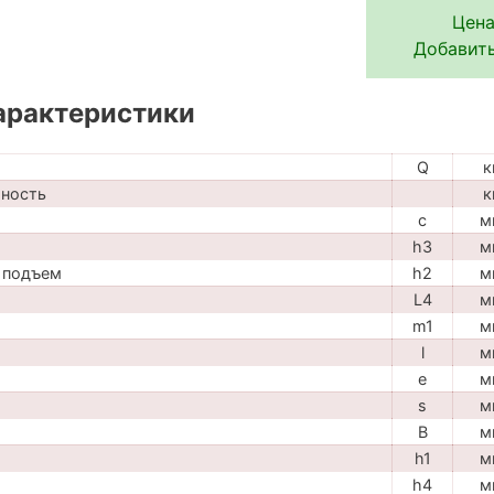
Цена
Добавить
арактеристики
Q
к
мность
к
c
м
h3
м
 подъем
h2
м
L4
м
m1
м
l
м
e
м
s
м
B
м
h1
м
h4
м