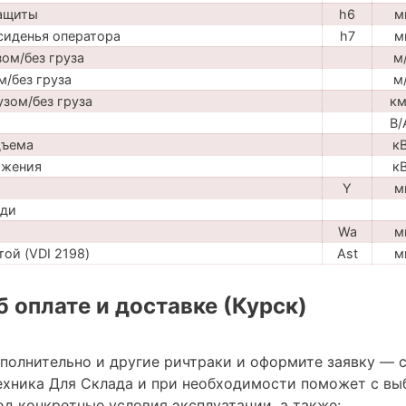
защиты
h6
м
сиденья оператора
h7
м
ом/без груза
м
м/без груза
м
узом/без груза
км
В/
дъема
к
ижения
к
Y
м
ади
Wa
м
ой (VDI 2198)
Ast
м
 оплате и доставке (Курск)
ополнительно и другие ричтраки и оформите заявку — 
хника Для Склада и при необходимости поможет с вы
д конкретные условия эксплуатации, а также: