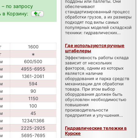
поддоны или паллеты. Они
 – по запросу
обеспечивают
стандартизированный процесс
 в Корзину:
обработки грузов, а их размеры
подходят под вилы самых
популярных моделей складской
техники: гидравлических...
Где используются ручные
г
1600
штабелеры
г
∗
Эффективность работы склада
м
600/500
зависит от нескольких
факторов, одним из которых
м
4955-6955
является наличие
м
1361-2061
оборудования и парка средств
м
594
механизации для обработки
товара. При этом выбор
м
90
оборудования должен быть
м
1150
обусловлен необходимостью
повышения
м
100
производительности
м
45
предприятия и улучшения...
м
1234/1366
Гидравлические тележки в
м
2225-2925
Курске
м
5695-7695