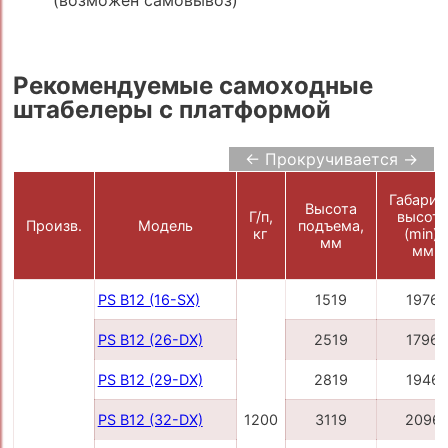
(возможен самовывоз)
Рекомендуемые самоходные
штабелеры с платформой
← Прокручивается →
Габарит
Высота
Г/п,
высот
Произв.
Модель
подъема,
кг
(min),
мм
мм
PS B12 (16-SX)
1519
1976
PS B12 (26-DX)
2519
1796
PS B12 (29-DX)
2819
1946
PS B12 (32-DX)
1200
3119
2096