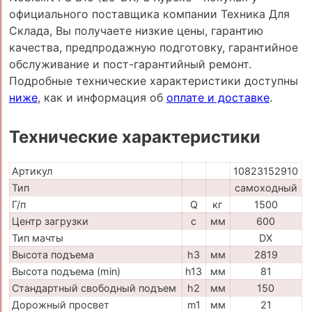
официального поставщика компании Техника Для
Склада, Вы получаете низкие цены, гарантию
качества, предпродажную подготовку, гарантийное
обслуживание и пост-гарантийный ремонт.
Подробные технические характеристики доступны
ниже
, как и информация об
оплате и доставке
.
Технические характеристики
Артикул
10823152910
Тип
самоходный
Г/п
Q
кг
1500
Центр загрузки
c
мм
600
Тип мачты
DX
Высота подъема
h3
мм
2819
Высота подъема (min)
h13
мм
81
Стандартный свободный подъем
h2
мм
150
Дорожный просвет
m1
мм
21