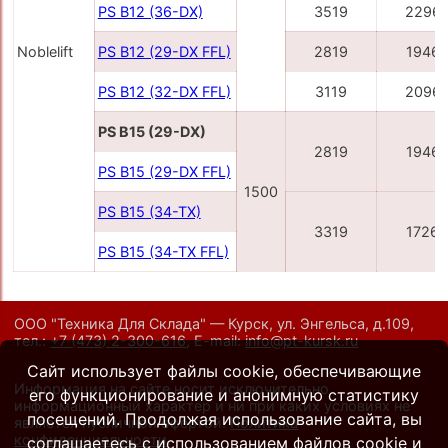
PS B12 (36-DX)
3519
2296
Noblelift
PS B12 (29-DX FFL)
2819
1946
PS B12 (32-DX FFL)
3119
2096
PS B15 (29-DX)
2819
1946
PS B15 (29-DX FFL)
1500
PS B15 (34-TX)
3319
1726
PS B15 (34-TX FFL)
ООО "Техника Для Склада" — Курск, ул. Энгельса, д.109,
тел.:
+7 (473) 2-300-616
,
E-mail:
info@pt-kursk.ru
Сайт использует файлы cookie, обеспечивающие
Информация на сайте носит исключительно
его функционирование и анонимную статистику
информационный характер и ни при каких условиях не
посещений. Продолжая использование сайта, вы
является публичной офертой.
Политика
конфиденциальности
.
соглашаетесь с использованием файлов cookie и