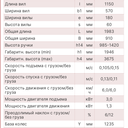
Длина вил
l
мм
1150
Ширина вил
b1
мм
570
Ширина вилы
e
мм
180
Высота вилы
s
мм
60
Общая длина
L
мм
1983
Общая ширина
B
мм
910
Высота ручки
h14
мм
985-1420
Габаритн. высота (min)
h1
мм
1946
Габаритн. высота (max)
h4
мм
3675
Скорость подъема с грузом/без
м/с
0,105/0,15
груза
Скорость спуска с грузом/без
м/с
0,13/0,11
груза
Скорость движения с грузом/без
км/
6,0/6,0
груза
ч
Мощность двигателя подъема
кВт
3,0
Мощность двигателя движения
кВт
1,3
Преодолимый наклон с грузом/
%
6/12
без груза
База колес
Y
мм
1235