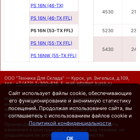
PS 16N (46-TX)
4530
210
PS 16N (46-TX FFL)
PS 16N (53-TX FFL)
5230
234
PS 16N (55-TX FFL)
5430
241
PS 16NW (55-TX FFL)
ООО "Техника Для Склада" — Курск, ул. Энгельса, д.109,
тел.:
+7 (473) 2-300-616
,
E-mail:
info@pt-kursk.ru
Сайт использует файлы cookie, обеспечивающие
Информация на сайте носит исключительно
его функционирование и анонимную статистику
информационный характер и ни при каких условиях не
посещений. Продолжая использование сайта, вы
является публичной офертой.
Политика
конфиденциальности
.
соглашаетесь с использованием файлов cookie и
Политикой конфиденциальности
Производители оставляют за собой право вносить
изменения в конструкцию и внешний вид техники, не
ухудшающие ее эксплуатационные качества.
ОК