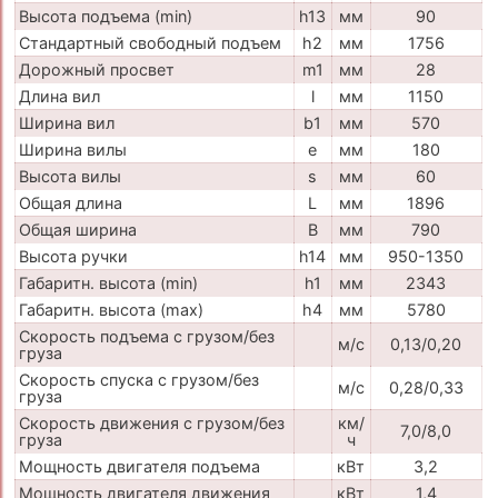
Высота подъема (min)
h13
мм
90
Стандартный свободный подъем
h2
мм
1756
Дорожный просвет
m1
мм
28
Длина вил
l
мм
1150
Ширина вил
b1
мм
570
Ширина вилы
e
мм
180
Высота вилы
s
мм
60
Общая длина
L
мм
1896
Общая ширина
B
мм
790
Высота ручки
h14
мм
950-1350
Габаритн. высота (min)
h1
мм
2343
Габаритн. высота (max)
h4
мм
5780
Скорость подъема с грузом/без
м/с
0,13/0,20
груза
Скорость спуска с грузом/без
м/с
0,28/0,33
груза
Скорость движения с грузом/без
км/
7,0/8,0
груза
ч
Мощность двигателя подъема
кВт
3,2
Мощность двигателя движения
кВт
1,4