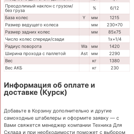
Преодолимый наклон с грузом/
%
6/12
без груза
База колес
Y
мм
1215
Размер ведущего колеса
мм
230x70
Размер задних колес
мм
85х75
Число колес спереди/сзади
1x+1/4
Радиус поворота
Wa
мм
1420
Ширина прохода с паллетой
Ast
мм
2290
Вес
кг
1380
Вес АКБ
кг
230
Информация об оплате и
доставке (Курск)
Добавьте в Корзину дополнительно и другие
самоходные штабелеры и оформите заявку — с
Вами свяжется менеджер компании Техника Для
Склада и при необходимости поможет с выбором